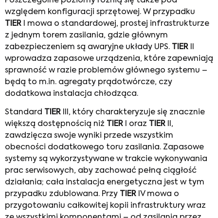
Poszczególne poziomy różnią się także pod
względem konfiguracji sprzętowej. W przypadku
TIER
I mowa o standardowej, prostej infrastrukturze
z jednym torem zasilania, gdzie głównym
zabezpieczeniem są awaryjne układy UPS.
TIER
II
wprowadza zapasowe urządzenia, które zapewniają
sprawność w razie problemów głównego systemu –
będą to m.in. agregaty prądotwórcze, czy
dodatkowa instalacja chłodząca.
Standard
TIER
III, który charakteryzuje się znacznie
większą dostępnością niż
TIER
I oraz
TIER
II,
zawdzięcza swoje wyniki przede wszystkim
obecności dodatkowego toru zasilania. Zapasowe
systemy są wykorzystywane w trakcie wykonywania
prac serwisowych, aby zachować pełną ciągłość
działania; cała instalacja energetyczna jest w tym
przypadku zdublowana. Przy
TIER
IV mowa o
przygotowaniu całkowitej kopii infrastruktury wraz
ze wszystkimi komponentami – od zasilania przez