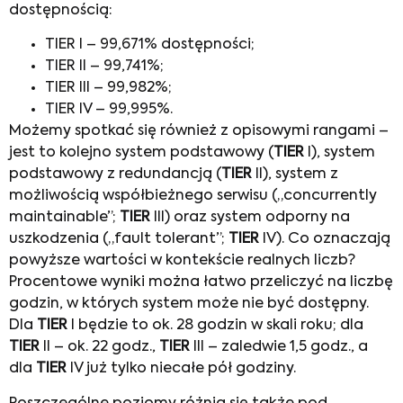
dostępnością:
TIER I – 99,671% dostępności;
TIER II – 99,741%;
TIER III – 99,982%;
TIER IV – 99,995%.
Możemy spotkać się również z opisowymi rangami –
jest to kolejno system podstawowy (
TIER
I), system
podstawowy z redundancją (
TIER
II), system z
możliwością współbieżnego serwisu („concurrently
maintainable”;
TIER
III) oraz system odporny na
uszkodzenia („fault tolerant”;
TIER
IV). Co oznaczają
powyższe wartości w kontekście realnych liczb?
Procentowe wyniki można łatwo przeliczyć na liczbę
godzin, w których system może nie być dostępny.
Dla
TIER
I będzie to ok. 28 godzin w skali roku; dla
TIER
II – ok. 22 godz.,
TIER
III – zaledwie 1,5 godz., a
dla
TIER
IV już tylko niecałe pół godziny.