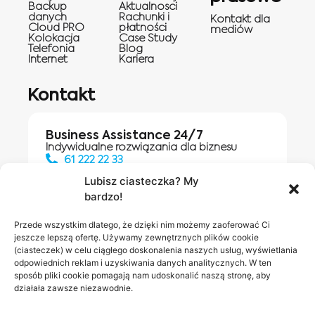
Backup
Aktualnosci
danych
Rachunki i
Kontakt dla
Cloud PRO
płatności
mediów
Kolokacja
Case Study
Telefonia
Blog
Internet
Kariera
Kontakt
Business Assistance 24/7
Indywidualne rozwiązania dla biznesu
61 222 22 33
Lubisz ciasteczka? My
bardzo!
Działania digitalowe:
61 448 20 30
Przede wszystkim dlatego, że dzięki nim możemy zaoferować Ci
jeszcze lepszą ofertę. Używamy zewnętrznych plików cookie
(ciasteczek) w celu ciągłego doskonalenia naszych usług, wyświetlania
odpowiednich reklam i uzyskiwania danych analitycznych. W ten
Salony INEA
Napisz do
sposób pliki cookie pomagają nam udoskonalić naszą stronę, aby
działała zawsze niezawodnie.
nas