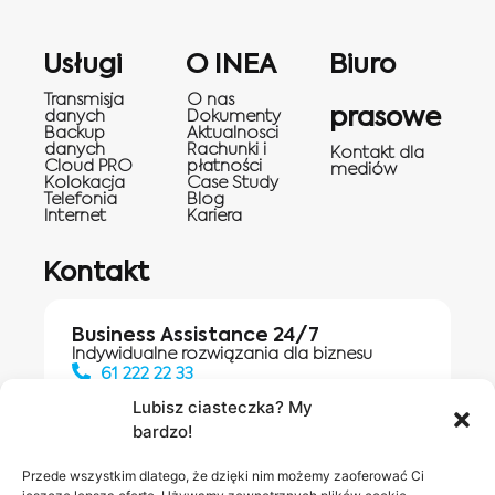
Usługi
O INEA
Biuro
Transmisja
O nas
prasowe
danych
Dokumenty
Backup
Aktualnosci
danych
Rachunki i
Kontakt dla
Cloud PRO
płatności
mediów
Kolokacja
Case Study
Telefonia
Blog
Internet
Kariera
Kontakt
Business Assistance 24/7
Indywidualne rozwiązania dla biznesu
61 222 22 33
Lubisz ciasteczka? My
bardzo!
Działania digitalowe:
61 448 20 30
Przede wszystkim dlatego, że dzięki nim możemy zaoferować Ci