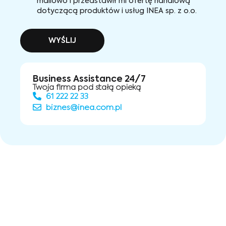
mailowo i przedstawił mi ofertę handlową
dotyczącą produktów i usług INEA sp. z o.o.
WYŚLIJ
Business Assistance 24/7
Twoja firma pod stałą opieką
61 222 22 33
biznes@inea.com.pl