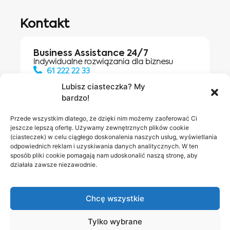
Kontakt
Business Assistance 24/7
Indywidualne rozwiązania dla biznesu
61 222 22 33
Lubisz ciasteczka? My
bardzo!
Działania digitalowe:
61 448 20 30
Przede wszystkim dlatego, że dzięki nim możemy zaoferować Ci
jeszcze lepszą ofertę. Używamy zewnętrznych plików cookie
(ciasteczek) w celu ciągłego doskonalenia naszych usług, wyświetlania
odpowiednich reklam i uzyskiwania danych analitycznych. W ten
Salony INEA
Napisz do
sposób pliki cookie pomagają nam udoskonalić naszą stronę, aby
działała zawsze niezawodnie.
nas
Chcę wszystkie
Tylko wybrane