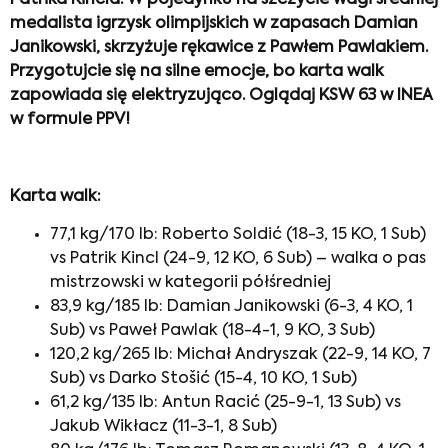
Patrika Kincla. W pojedynku na szczycie wagi średniej
medalista igrzysk olimpijskich w zapasach Damian
Janikowski, skrzyżuje rękawice z Pawłem Pawlakiem.
Przygotujcie się na silne emocje, bo karta walk
zapowiada się elektryzująco. Oglądaj KSW 63 w INEA
w formule PPV!
Karta walk:
77,1 kg/170 lb: Roberto Soldić (18-3, 15 KO, 1 Sub)
vs Patrik Kincl (24-9, 12 KO, 6 Sub) – walka o pas
mistrzowski w kategorii półśredniej
83,9 kg/185 lb: Damian Janikowski (6-3, 4 KO, 1
Sub) vs Paweł Pawlak (18-4-1, 9 KO, 3 Sub)
120,2 kg/265 lb: Michał Andryszak (22-9, 14 KO, 7
Sub) vs Darko Stošić (15-4, 10 KO, 1 Sub)
61,2 kg/135 lb: Antun Racić (25-9-1, 13 Sub) vs
Jakub Wikłacz (11-3-1, 8 Sub)