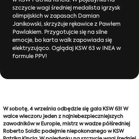
w KSW Patrika Kincla. W pojedynku na
szczycie wagi średniej medalista igrzysk
olimpijskich w zapasach Damian
Janikowski, skrzyżuje rękawice z Pawłem
Pawlakiem. Przygotujcie się na silne
emocje, bo karta walk zapowiada się
elektryzująco. Oglądaj KSW 63 w INEA w
formule PPV!
W sobotę, 4 września odbędzie się gala KSW 63! W
walce wieczoru jeden z najniebezpieczniejszych
zawodników w Europie, mistrz w wadze półśredniej
Roberto Soldic podejmie niepokonanego w KSW