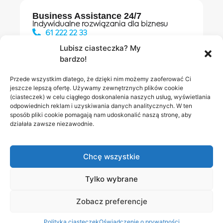
Business Assistance 24/7
Indywidualne rozwiązania dla biznesu
61 222 22 33
Lubisz ciasteczka? My
bardzo!
Działania digitalowe:
61 448 20 30
Przede wszystkim dlatego, że dzięki nim możemy zaoferować Ci
jeszcze lepszą ofertę. Używamy zewnętrznych plików cookie
(ciasteczek) w celu ciągłego doskonalenia naszych usług, wyświetlania
odpowiednich reklam i uzyskiwania danych analitycznych. W ten
Salony INEA
Napisz do
sposób pliki cookie pomagają nam udoskonalić naszą stronę, aby
działała zawsze niezawodnie.
nas
Chcę wszystkie
Tylko wybrane
Zobacz preferencje
Polityka prywatności
RODO w INEA
Bezpieczeństwo
Polityka ciasteczek
Oświadczenie o prywatności