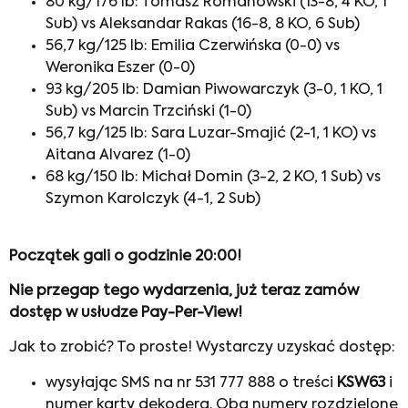
80 kg/176 lb: Tomasz Romanowski (13-8, 4 KO, 1
Sub) vs Aleksandar Rakas (16-8, 8 KO, 6 Sub)
56,7 kg/125 lb: Emilia Czerwińska (0-0) vs
Weronika Eszer (0-0)
93 kg/205 lb: Damian Piwowarczyk (3-0, 1 KO, 1
Sub) vs Marcin Trzciński (1-0)
56,7 kg/125 lb: Sara Luzar-Smajić (2-1, 1 KO) vs
Aitana Alvarez (1-0)
68 kg/150 lb: Michał Domin (3-2, 2 KO, 1 Sub) vs
Szymon Karolczyk (4-1, 2 Sub)
Początek gali o godzinie 20:00!
Nie przegap tego wydarzenia, już teraz zamów
dostęp w usłudze Pay-Per-View!
Jak to zrobić? To proste! Wystarczy uzyskać dostęp:
wysyłając SMS na nr 531 777 888 o treści
KSW63
i
numer karty dekodera. Oba numery rozdzielone