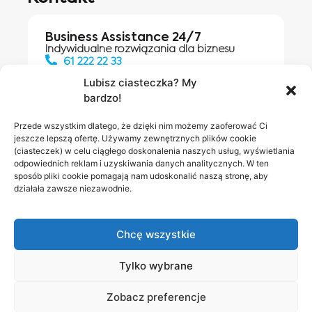
Business Assistance 24/7
Indywidualne rozwiązania dla biznesu
61 222 22 33
Lubisz ciasteczka? My
bardzo!
Działania digitalowe:
61 448 20 30
Przede wszystkim dlatego, że dzięki nim możemy zaoferować Ci
jeszcze lepszą ofertę. Używamy zewnętrznych plików cookie
(ciasteczek) w celu ciągłego doskonalenia naszych usług, wyświetlania
odpowiednich reklam i uzyskiwania danych analitycznych. W ten
Salony INEA
Napisz do
sposób pliki cookie pomagają nam udoskonalić naszą stronę, aby
działała zawsze niezawodnie.
nas
Chcę wszystkie
Tylko wybrane
Zobacz preferencje
Polityka prywatności
RODO w INEA
Bezpieczeństwo