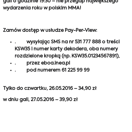
gali o godzinie 19:30 – nie przegap największego
wydarzenia roku w polskim MMA!
Zamów dostęp w usłudze Pay-Per-View:
·
wysyłając SMS na nr 531 777 888 o treści
KSW35 i numer karty dekodera, oba numery
rozdzielone kropką (np. KSW35.01234567891),
·
przez eboa.inea.pl
·
pod numerem 61 225 99 99
Tylko do czwartku, 26.05.2016 – 34,90 zł
w dniu gali, 27.05.2016 – 39,90 zł