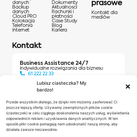
prasowe
danych
Dokumenty
Backup
Aktualnosci
danych
Rachunki i
Kontakt dla
Cloud PRO
płatności
mediów
Kolokacja
Case Study
Telefonia
Blog
Internet
Kariera
Kontakt
Business Assistance 24/7
Indywidualne rozwiązania dla biznesu
61 222 22 33
Lubisz ciasteczka? My
bardzo!
Działania digitalowe:
61 448 20 30
Przede wszystkim dlatego, że dzięki nim możemy zaoferować Ci
jeszcze lepszą ofertę. Używamy zewnętrznych plików cookie
(ciasteczek) w celu ciągłego doskonalenia naszych usług, wyświetlania
odpowiednich reklam i uzyskiwania danych analitycznych. W ten
Salony INEA
Napisz do
sposób pliki cookie pomagają nam udoskonalić naszą stronę, aby
działała zawsze niezawodnie.
nas