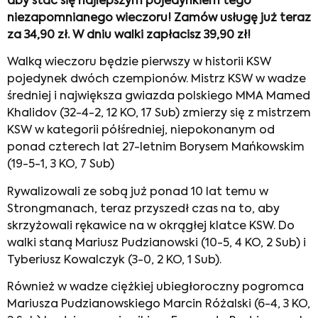
aby stać się najlepszym pojedynkiem tego
niezapomnianego wieczoru! Zamów usługę już teraz
za 34,90 zł. W dniu walki zapłacisz 39,90 zł!
Walką wieczoru będzie pierwszy w historii KSW
pojedynek dwóch czempionów. Mistrz KSW w wadze
średniej i największa gwiazda polskiego MMA Mamed
Khalidov (32-4-2, 12 KO, 17 Sub) zmierzy się z mistrzem
KSW w kategorii półśredniej, niepokonanym od
ponad czterech lat 27-letnim Borysem Mańkowskim
(19-5-1, 3 KO, 7 Sub)
Rywalizowali ze sobą już ponad 10 lat temu w
Strongmanach, teraz przyszedł czas na to, aby
skrzyżowali rękawice na w okrągłej klatce KSW. Do
walki staną Mariusz Pudzianowski (10-5, 4 KO, 2 Sub) i
Tyberiusz Kowalczyk (3-0, 2 KO, 1 Sub).
Również w wadze ciężkiej ubiegłoroczny pogromca
Mariusza Pudzianowskiego Marcin Różalski (6-4, 3 KO,