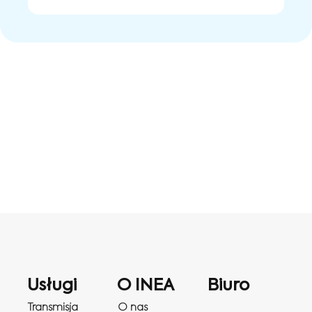
Usługi
O INEA
Biuro
Transmisja
O nas