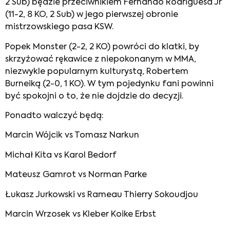
2 Sub) będzie przeciwnikiem Fernando Rodriguesa Jr
(11-2, 8 KO, 2 Sub) w jego pierwszej obronie
mistrzowskiego pasa KSW.
Popek Monster (2-2, 2 KO) powróci do klatki, by
skrzyżować rękawice z niepokonanym w MMA,
niezwykle popularnym kulturystą, Robertem
Burneiką (2-0, 1 KO). W tym pojedynku fani powinni
być spokojni o to, że nie dojdzie do decyzji.
Ponadto walczyć będą:
Marcin Wójcik vs Tomasz Narkun
Michał Kita vs Karol Bedorf
Mateusz Gamrot vs Norman Parke
Łukasz Jurkowski vs Rameau Thierry Sokoudjou
Marcin Wrzosek vs Kleber Koike Erbst