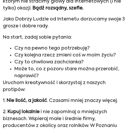
którym nie stracimy głowy dla internetowych (i nie
tylko) okazji.
Bądź rozsądny, szefie.
Jako Dobrzy Ludzie od Internetu dorzucamy swoje 3
grosze i dobre rady.
Na start, zadaj sobie pytania:
Czy na pewno tego potrzebuję?
Czy kolejna rzecz zmieni coś w moim życiu?
Czy to chwilowa zachcianka?
Może to, co z pozoru stare można przerobić,
naprawić?
Uruchom kreatywność i skorzystaj z naszych
protipów:
1.
Nie ilość, a jakość
. Czasami mniej znaczy więcej.
2.
Kupuj lokalnie
i nie zapominaj o mniejszych
biznesach. Wspieraj małe i średnie firmy,
producentów z okolicy oraz rolników. W Poznaniu