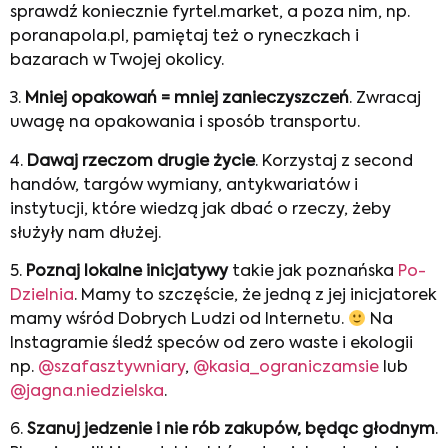
sprawdź koniecznie fyrtel.market, a poza nim, np.
poranapola.pl, pamiętaj też o ryneczkach i
bazarach w Twojej okolicy.
3.
Mniej opakowań = mniej zanieczyszczeń
. Zwracaj
uwagę na opakowania i sposób transportu.
4.
Dawaj rzeczom drugie życie
. Korzystaj z second
handów, targów wymiany, antykwariatów i
instytucji, które wiedzą jak dbać o rzeczy, żeby
służyły nam dłużej.
5.
Poznaj lokalne inicjatywy
takie jak poznańska
Po-
Dzielnia
. Mamy to szczęście, że jedną z jej inicjatorek
mamy wśród Dobrych Ludzi od Internetu.
Na
Instagramie śledź speców od zero waste i ekologii
np.
@szafasztywniary
,
@kasia_ograniczamsie
lub
@jagna.niedzielska
.
6.
Szanuj jedzenie i nie rób zakupów, będąc głodnym
.