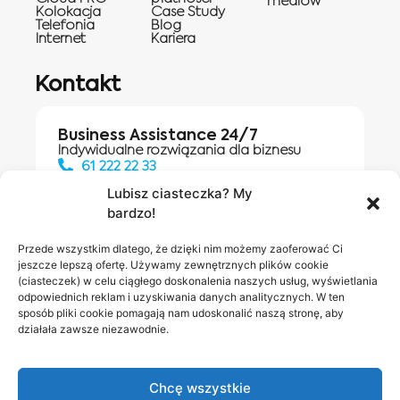
mediów
Kolokacja
Case Study
Telefonia
Blog
Internet
Kariera
Kontakt
Business Assistance 24/7
Indywidualne rozwiązania dla biznesu
61 222 22 33
Lubisz ciasteczka? My
bardzo!
Działania digitalowe:
61 448 20 30
Przede wszystkim dlatego, że dzięki nim możemy zaoferować Ci
jeszcze lepszą ofertę. Używamy zewnętrznych plików cookie
(ciasteczek) w celu ciągłego doskonalenia naszych usług, wyświetlania
odpowiednich reklam i uzyskiwania danych analitycznych. W ten
Salony INEA
Napisz do
sposób pliki cookie pomagają nam udoskonalić naszą stronę, aby
działała zawsze niezawodnie.
nas
Chcę wszystkie