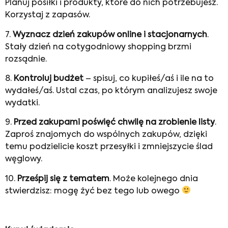
Planuj posiłki i produkty, które do nich potrzebujesz.
Korzystaj z zapasów.
7.
Wyznacz dzień zakupów online i stacjonarnych
.
Stały dzień na cotygodniowy shopping brzmi
rozsądnie.
8.
Kontroluj budżet
– spisuj, co kupiłeś/aś i ile na to
wydałeś/aś. Ustal czas, po którym analizujesz swoje
wydatki.
9.
Przed zakupami poświęć chwilę na zrobienie listy
.
Zaproś znajomych do wspólnych zakupów, dzięki
temu podzielicie koszt przesyłki i zmniejszycie ślad
węglowy.
10.
Prześpij się z tematem
. Może kolejnego dnia
stwierdzisz: mogę żyć bez tego lub owego