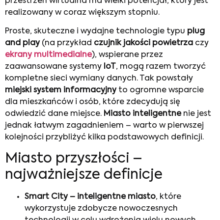
przestrzeń wirtualna ma wielki potencjał, który jest
realizowany w coraz większym stopniu.
Proste, skuteczne i wydajne technologie typu
plug
and play
(na przykład
czujnik jakości powietrza
czy
ekrany multimedialne
), wspierane przez
zaawansowane systemy
IoT
, mogą razem tworzyć
kompletne sieci wymiany danych. Tak powstały
miejski system informacyjny
to ogromne wsparcie
dla mieszkańców i osób, które zdecydują się
odwiedzić dane miejsce.
Miasto inteligentne
nie jest
jednak łatwym zagadnieniem – warto w pierwszej
kolejności przybliżyć kilka podstawowych definicji.
Miasto przyszłości –
najważniejsze definicje
Smart City – inteligentne miasto
, które
wykorzystuje zdobycze nowoczesnych