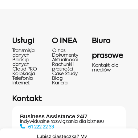
Usługi
O INEA
Biuro
Transmisja
O nas
prasowe
danych
Dokumenty
Backup
Aktualnosci
danych
Rachunki i
Kontakt dla
Cloud PRO
płatności
mediów
Kolokacja
Case Study
Telefonia
Blog
Internet
Kariera
Kontakt
Business Assistance 24/7
Indywidualne rozwiązania dla biznesu
61 222 22 33
Lubisz ciasteczka? My