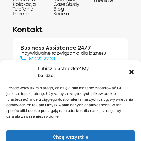
mediów
Kolokacja
Case Study
Telefonia
Blog
Internet
Kariera
Kontakt
Business Assistance 24/7
Indywidualne rozwiązania dla biznesu
61 222 22 33
Lubisz ciasteczka? My
bardzo!
Działania digitalowe:
61 448 20 30
Przede wszystkim dlatego, że dzięki nim możemy zaoferować Ci
jeszcze lepszą ofertę. Używamy zewnętrznych plików cookie
(ciasteczek) w celu ciągłego doskonalenia naszych usług, wyświetlania
odpowiednich reklam i uzyskiwania danych analitycznych. W ten
Salony INEA
Napisz do
sposób pliki cookie pomagają nam udoskonalić naszą stronę, aby
działała zawsze niezawodnie.
nas
Chcę wszystkie