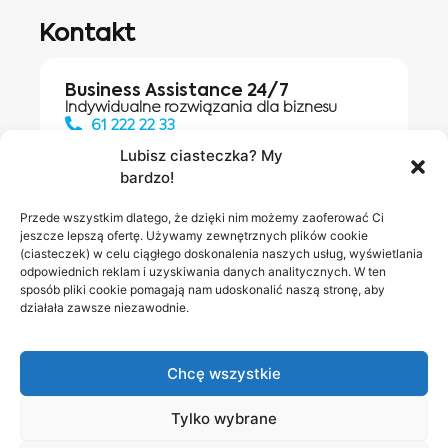
Kontakt
Business Assistance 24/7
Indywidualne rozwiązania dla biznesu
61 222 22 33
Lubisz ciasteczka? My
bardzo!
Działania digitalowe:
61 448 20 30
Przede wszystkim dlatego, że dzięki nim możemy zaoferować Ci
jeszcze lepszą ofertę. Używamy zewnętrznych plików cookie
(ciasteczek) w celu ciągłego doskonalenia naszych usług, wyświetlania
odpowiednich reklam i uzyskiwania danych analitycznych. W ten
Salony INEA
Napisz do
sposób pliki cookie pomagają nam udoskonalić naszą stronę, aby
działała zawsze niezawodnie.
nas
Chcę wszystkie
Tylko wybrane