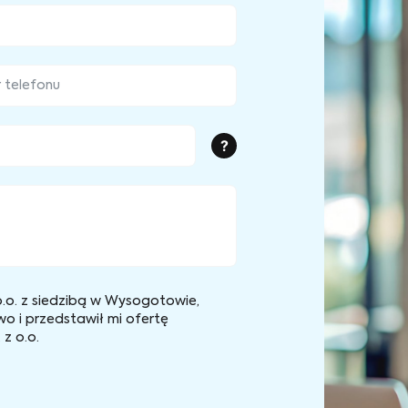
?
.o. z siedzibą w Wysogotowie,
wo i przedstawił mi ofertę
z o.o.