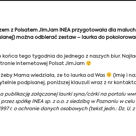
i razem z Polsatem JimJam INEA przygotowała dla maluch
wsianej) można odbierać zestaw – laurka do pokolorowa
końca tego tygodnia do jednego z naszych biur. Najładn
 stronie internetowej Polsat JimJam
, żeby Mama wiedziała, ze to laurka od Was
(imię i na
ytelnie podpisanej, poniższej klauzuli wraz z nr konta
publikację załączonej laurki syna/córki na portalu www.
zez spółkę INEA sp. z o.o. z siedzibą w Poznaniu w celu
 r. o ochronie danych osobowych (tekst jedn.: Dz. U. z 20