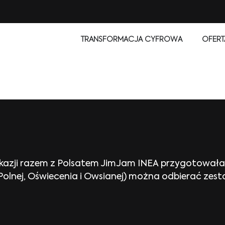
TRANSFORMACJA CYFROWA
OFERT
j okazji razem z Polsatem JimJam INEA przygotował
 Polnej, Oświecenia i Owsianej) można odbierać zes