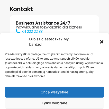
Kontakt
Business Assistance 24/7
Indywidualne rozwiązania dla biznesu
61 222 22 33
Lubisz ciasteczka? My
bardzo!
Działania digitalowe:
61 448 20 30
Przede wszystkim dlatego, że dzięki nim możemy zaoferować Ci
jeszcze lepszą ofertę. Używamy zewnętrznych plików cookie
(ciasteczek) w celu ciągłego doskonalenia naszych usług, wyświetlania
odpowiednich reklam i uzyskiwania danych analitycznych. W ten
Salony INEA
Napisz do
sposób pliki cookie pomagają nam udoskonalić naszą stronę, aby
działała zawsze niezawodnie.
nas
Chcę wszystkie
Tylko wybrane