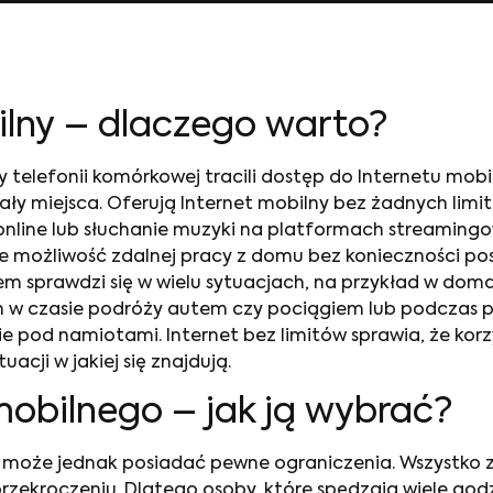
ilny
– dlaczego warto?
y telefonii komórkowej tracili dostęp do Internetu mobi
ały miejsca. Oferują Internet mobilny bez żadnych limi
 online lub słuchanie muzyki na platformach streaming
je możliwość zdalnej pracy z domu bez konieczności po
tem sprawdzi się w wielu sytuacjach, na przykład w d
min w czasie podróży autem czy pociągiem lub podczas
ie pod namiotami. Internet bez limitów sprawia, że ko
uacji w jakiej się znajdują.
 mobilnego
– jak ją wybrać?
y
może jednak posiadać pewne ograniczenia. Wszystko z
zekroczeniu. Dlatego osoby, które spędzają wiele godzi