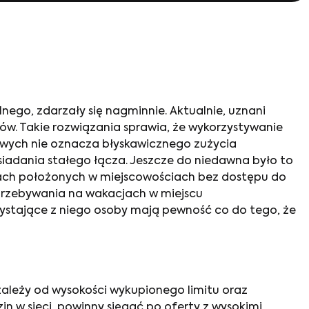
lnego, zdarzały się nagminnie. Aktualnie, uznani
tów. Takie rozwiązania sprawia, że wykorzystywanie
owych nie oznacza błyskawicznego zużycia
siadania stałego łącza. Jeszcze do niedawna było to
omach położonych w miejscowościach bez dostępu do
 przebywania na wakacjach w miejscu
rzystające z niego osoby mają pewność co do tego, że
ależy od wysokości wykupionego limitu oraz
n w sieci, powinny sięgać po oferty z wysokimi