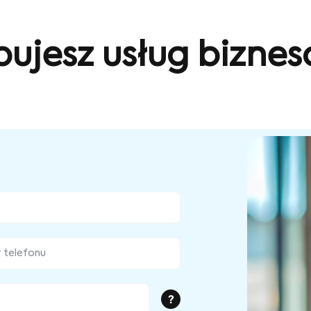
bujesz usług bizne
?