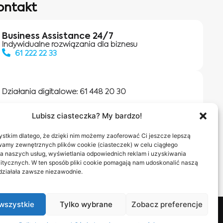
ontakt
Business Assistance 24/7
Indywidualne rozwiązania dla biznesu
61 222 22 33
Działania digitalowe:
61 448 20 30
Lubisz ciasteczka? My bardzo!
Salony INEA
Napisz do nas
stkim dlatego, że dzięki nim możemy zaoferować Ci jeszcze lepszą
wamy zewnętrznych plików cookie (ciasteczek) w celu ciągłego
a naszych usług, wyświetlania odpowiednich reklam i uzyskiwania
itycznych. W ten sposób pliki cookie pomagają nam udoskonalić naszą
 działała zawsze niezawodnie.
wszystkie
Tylko wybrane
Zobacz preferencje
nas