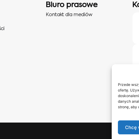
Biuro prasowe
K
Kontakt dla mediów
ci
Przede wszy
ofertę. Uży
doskonaleni
danych anal
stronę, aby
Chcę 
Obserwuj 