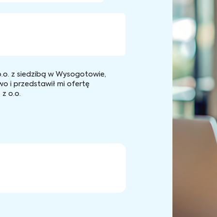
.o. z siedzibą w Wysogotowie,
wo i przedstawił mi ofertę
z o.o.