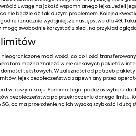
zwrócić uwagę na jakość wspomnianego lejka. Jeżeli jeg
ca nie będzie aż tak dużym problemem. Kolejna kwestia
o godne i znacznie wydajniejsze następstwo dla 4G. Tak
 mogą swobodnie korzystać z sieci, na przykład ogląda
 limitów
ać nieograniczone możliwości, co do ilości transferowa
 operatora można znaleźć wiele ciekawych pakietów int
adomości tekstowych. W zależności od potrzeb pakiet
imitów, lejek bezpieczeństwa zapewniany przez operator
rd w naszym kraju. Pomimo tego, podczas wyboru dosta
ków bezpieczeństwa po przekroczeniu danego limitu. Kol
5G, co ma przełożenie na ich wysoką szybkość i dużą st