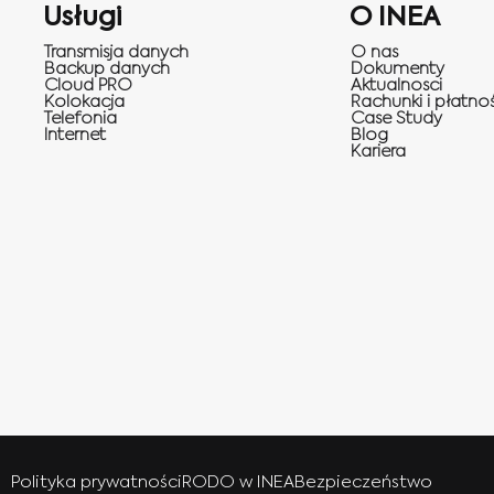
Usługi
O INEA
Transmisja danych
O nas
Backup danych
Dokumenty
Cloud PRO
Aktualnosci
Kolokacja
Rachunki i płatnoś
Telefonia
Case Study
Internet
Blog
Kariera
Polityka prywatności
RODO w INEA
Bezpieczeństwo