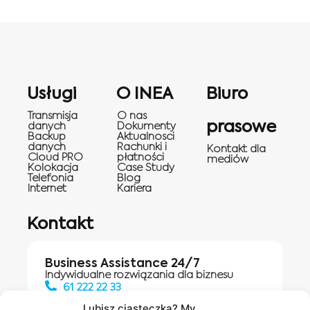
Usługi
O INEA
Biuro
Transmisja
O nas
prasowe
danych
Dokumenty
Backup
Aktualnosci
danych
Rachunki i
Kontakt dla
Cloud PRO
płatności
mediów
Kolokacja
Case Study
Telefonia
Blog
Internet
Kariera
Kontakt
Business Assistance 24/7
Indywidualne rozwiązania dla biznesu
61 222 22 33
Lubisz ciasteczka? My