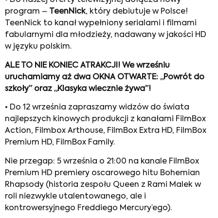
• Do naszej oferty telewizyjnej dołącza nowy
program –
TeenNick
, który debiutuje w Polsce!
TeenNick to kanał wypełniony serialami i filmami
fabularnymi dla młodzieży, nadawany w jakości HD
w języku polskim.
ALE TO NIE KONIEC ATRAKCJI! We wrześniu
uruchamiamy aż dwa OKNA OTWARTE: „Powrót do
szkoły” oraz „Klasyka wiecznie żywa”!
• Do 12 września zapraszamy widzów do świata
najlepszych kinowych produkcji z kanałami FilmBox
Action, Filmbox Arthouse, FilmBox Extra HD, FilmBox
Premium HD, FilmBox Family.
Nie przegap: 5 września o 21:00 na kanale FilmBox
Premium HD premiery oscarowego hitu Bohemian
Rhapsody (historia zespołu Queen z Rami Malek w
roli niezwykle utalentowanego, ale i
kontrowersyjnego Freddiego Mercury’ego).