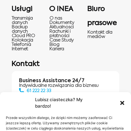
Usługi
O INEA
Biuro
Transmisja
O nas
prasowe
danych
Dokumenty
Backup
Aktualnosci
danych
Rachunki i
Kontakt dla
Cloud PRO
płatności
mediów
Kolokacja
Case Study
Telefonia
Blog
Internet
Kariera
Kontakt
Business Assistance 24/7
Indywidualne rozwiązania dla biznesu
61 222 22 33
Lubisz ciasteczka? My
bardzo!
Działania digitalowe:
61 448 20 30
Przede wszystkim dlatego, że dzięki nim możemy zaoferować Ci
jeszcze lepszą ofertę. Używamy zewnętrznych plików cookie
(ciasteczek) w celu ciągłego doskonalenia naszych usług, wyświetlania