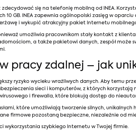
zdecydować się na telefonię mobilną od INEA. Korzystaj
h 10 GB. INEA zapewnia ogólnopolski zasięg w oparciu 
rżawę i wykupić atrakcyjny pakiet Internetu mobilneg
onieważ umożliwia pracownikom stały kontakt z klienta
iadomościom, a także pakietowi danych, zespół może 
mi.
 pracy zdalnej – jak un
kszy ryzyko wycieku wrażliwych danych. Aby temu przec
abezpieczenia sieci i komputerów, z których korzystają 
owego i firewalla, które blokują dostęp do nieautory
ami, które umożliwiają tworzenie silnych, unikalnych h
e firmowe pozostaną bezpieczne, niezależnie od mie
i wykorzystania szybkiego Internetu w Twojej firmie.