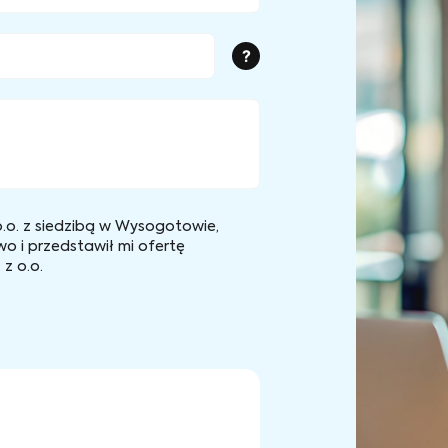
?
.o. z siedzibą w Wysogotowie,
wo i przedstawił mi ofertę
z o.o.