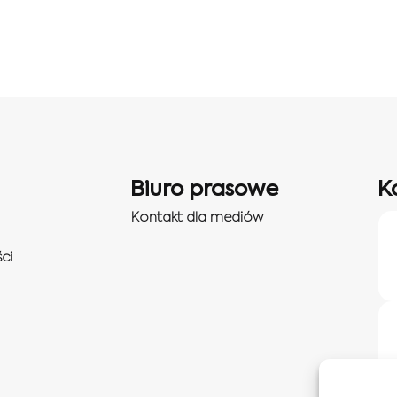
kluczowe kryteria wyboru
Biuro prasowe
K
Kontakt dla mediów
 zdalnej
ci