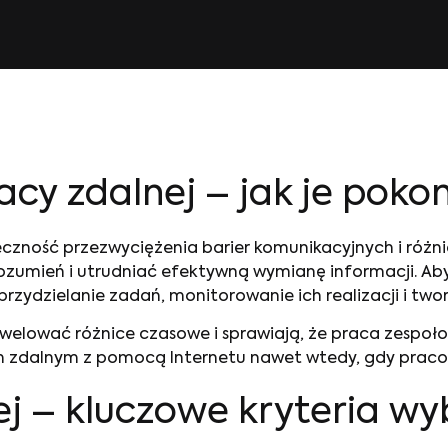
cy zdalnej – jak je poko
ieczność przezwyciężenia barier komunikacyjnych i różn
umień i utrudniać efektywną wymianę informacji. Aby
przydzielanie zadań, monitorowanie ich realizacji i two
lować różnice czasowe i sprawiają, że praca zespołow
m zdalnym z pomocą Internetu nawet wtedy, gdy pracow
ej – kluczowe kryteria w