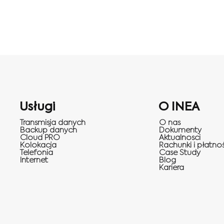
Internet dla pracy zdalnej – 
Usługi
O INEA
Transmisja danych
O nas
Backup danych
Dokumenty
Cloud PRO
Aktualnosci
Internet a efektywność pracy
Kolokacja
Rachunki i płatnoś
Telefonia
Case Study
Internet
Blog
Kariera
Internet światłowodowy premium