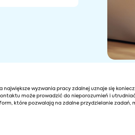
a największe wyzwania pracy zdalnej uznaje się koniecz
alnej – jak je pokonać?
ontaktu może prowadzić do nieporozumień i utrudniać
orm, które pozwalają na zdalne przydzielanie zadań, mo