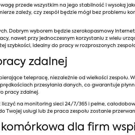
uwagę przede wszystkim na jego stabilność i wysoką ja
j mierze zależy, czy zespół będzie mógł bez problemu
anych. Dobrym wyborem będzie szerokopasmowy Internet
racy, nawet przy jednoczesnym korzystaniu z wielu urz
ej szybkości, idealny do pracy w rozproszonych zespoł
pracy zdalnej
ierające telepracę, niezależnie od wielkości zespołu
rędkościach przesyłania danych, co gwarantuje płynne d
o pracy zdalnej.
 liczyć na monitoring sieci 24/7/365 i pełne, całodobo
p do Twojej usługi lub że praca zespołu zostanie przerw
a komórkowa dla firm wsp