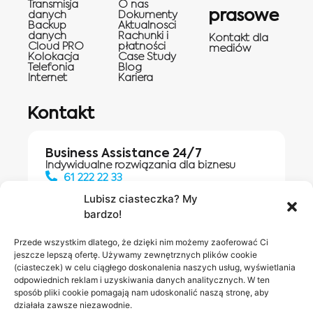
Transmisja
O nas
prasowe
danych
Dokumenty
Backup
Aktualnosci
danych
Rachunki i
Kontakt dla
Cloud PRO
płatności
mediów
Kolokacja
Case Study
Telefonia
Blog
Internet
Kariera
Kontakt
Business Assistance 24/7
Indywidualne rozwiązania dla biznesu
61 222 22 33
Lubisz ciasteczka? My
bardzo!
Działania digitalowe:
61 448 20 30
Przede wszystkim dlatego, że dzięki nim możemy zaoferować Ci
jeszcze lepszą ofertę. Używamy zewnętrznych plików cookie
(ciasteczek) w celu ciągłego doskonalenia naszych usług, wyświetlania
odpowiednich reklam i uzyskiwania danych analitycznych. W ten
Salony INEA
Napisz do
sposób pliki cookie pomagają nam udoskonalić naszą stronę, aby
działała zawsze niezawodnie.
nas