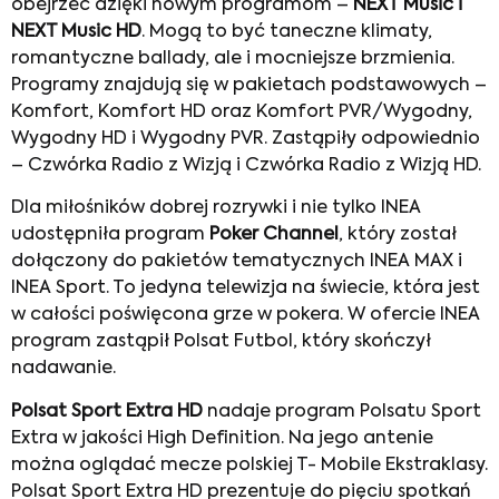
obejrzeć dzięki nowym programom –
NEXT Music i
NEXT Music HD
. Mogą to być taneczne klimaty,
romantyczne ballady, ale i mocniejsze brzmienia.
Programy znajdują się w pakietach podstawowych –
Komfort, Komfort HD oraz Komfort PVR/Wygodny,
Wygodny HD i Wygodny PVR. Zastąpiły odpowiednio
– Czwórka Radio z Wizją i Czwórka Radio z Wizją HD.
Dla miłośników dobrej rozrywki i nie tylko INEA
udostępniła program
Poker Channel
, który został
dołączony do pakietów tematycznych INEA MAX i
INEA Sport. To jedyna telewizja na świecie, która jest
w całości poświęcona grze w pokera. W ofercie INEA
program zastąpił Polsat Futbol, który skończył
nadawanie.
Polsat Sport Extra HD
nadaje program Polsatu Sport
Extra w jakości High Definition. Na jego antenie
można oglądać mecze polskiej T- Mobile Ekstraklasy.
Polsat Sport Extra HD prezentuje do pięciu spotkań