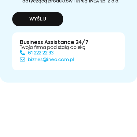
dotyczącą produktów i usług INEA sp. z o.o.
WYŚLIJ
Business Assistance 24/7
Twoja firma pod stałą opieką
61 222 22 33
biznes@inea.com.pl