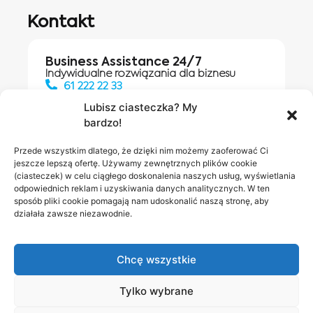
Kontakt
Business Assistance 24/7
Indywidualne rozwiązania dla biznesu
61 222 22 33
Lubisz ciasteczka? My
bardzo!
Działania digitalowe:
61 448 20 30
Przede wszystkim dlatego, że dzięki nim możemy zaoferować Ci
jeszcze lepszą ofertę. Używamy zewnętrznych plików cookie
(ciasteczek) w celu ciągłego doskonalenia naszych usług, wyświetlania
odpowiednich reklam i uzyskiwania danych analitycznych. W ten
Salony INEA
Napisz do
sposób pliki cookie pomagają nam udoskonalić naszą stronę, aby
działała zawsze niezawodnie.
nas
Chcę wszystkie
Tylko wybrane