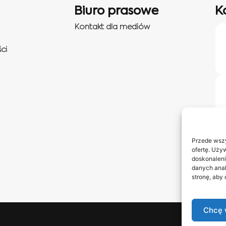
Biuro prasowe
K
Kontakt dla mediów
ci
Przede wszy
ofertę. Uży
doskonaleni
danych anal
stronę, aby
Chcę 
Obserwuj 