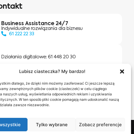
ontakt
Business Assistance 24/7
Indywidualne rozwiązania dla biznesu
61 222 22 33
Działania digitalowe:
61 448 20 30
Lubisz ciasteczka? My bardzo!
Salony INEA
Napisz do nas
stkim dlatego, że dzięki nim możemy zaoferować Ci jeszcze lepszą
wamy zewnętrznych plików cookie (ciasteczek) w celu ciągłego
a naszych usług, wyświetlania odpowiednich reklam i uzyskiwania
itycznych. W ten sposób pliki cookie pomagają nam udoskonalić naszą
 działała zawsze niezawodnie.
wszystkie
Tylko wybrane
Zobacz preferencje
nas