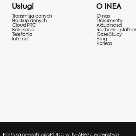
Usługi
O INEA
Transmisja danych
O nas
Backup danych
Dokumenty
Cloud PRO
Aktualnosci
Kolokacja
Rachunki i płatnoś
Telefonia
Case Study
Internet
Blog
Kariera
Polityka prywatności
RODO w INEA
Bezpieczeństwo