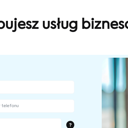
bujesz usług bizne
?