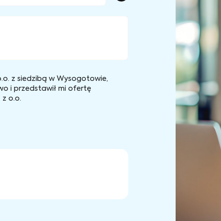
.o. z siedzibą w Wysogotowie,
wo i przedstawił mi ofertę
z o.o.