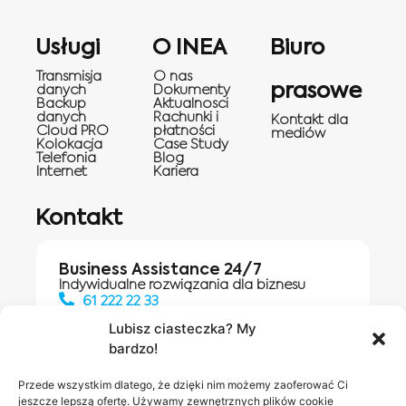
Usługi
O INEA
Biuro
Transmisja
O nas
prasowe
danych
Dokumenty
Backup
Aktualnosci
danych
Rachunki i
Kontakt dla
Cloud PRO
płatności
mediów
Kolokacja
Case Study
Telefonia
Blog
Internet
Kariera
Kontakt
Business Assistance 24/7
Indywidualne rozwiązania dla biznesu
61 222 22 33
Lubisz ciasteczka? My
bardzo!
Działania digitalowe:
61 448 20 30
Przede wszystkim dlatego, że dzięki nim możemy zaoferować Ci
jeszcze lepszą ofertę. Używamy zewnętrznych plików cookie