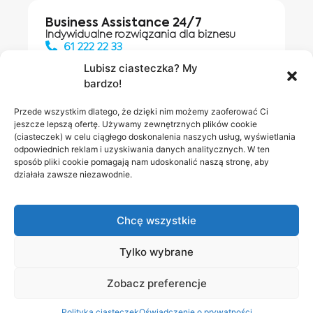
Business Assistance 24/7
Indywidualne rozwiązania dla biznesu
61 222 22 33
Lubisz ciasteczka? My
bardzo!
Działania digitalowe:
61 448 20 30
Przede wszystkim dlatego, że dzięki nim możemy zaoferować Ci
jeszcze lepszą ofertę. Używamy zewnętrznych plików cookie
(ciasteczek) w celu ciągłego doskonalenia naszych usług, wyświetlania
odpowiednich reklam i uzyskiwania danych analitycznych. W ten
Salony INEA
Napisz do
sposób pliki cookie pomagają nam udoskonalić naszą stronę, aby
działała zawsze niezawodnie.
nas
Chcę wszystkie
Tylko wybrane
Zobacz preferencje
Polityka prywatności
RODO w INEA
Bezpieczeństwo
Polityka ciasteczek
Oświadczenie o prywatności