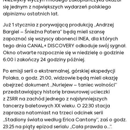
Niezwykły wyczyn młodego zakopiańczyka okazał
się jednym z największych wydarzeń polskiego
alpinizmu ostatnich lat.
Już 1 stycznia z porywającą produkcją „Andrzej
Bargiel – Śnieżna Patera” będą mieli szansę
zapoznać się wszyscy abonenci INEA, dla których
tego dnia CANAL+ DISCOVERY odkoduje swój sygnał.
Okno otwarte rozpocznie się w niedzielę o godzinie
6:00 i zakończy 24 godziny później.
Po emisji serii o ekstremalnej, górskiej ekspedycji
Polaka, o godz. 21:00, widzowie będą mieli okazję
obejrzeć dokument „Nuriejew – taniec wolności”
przedstawiający historię brawurowej ucieczki
z ZSRR na zachód jednego z najsłynniejszych
tancerzy baletowych XX wieku. O 22:30 stacja
zaprasza natomiast na trzeci odcinek serii
„Stadiony świata według Erica Cantony”, zaś o godz.
23:25 na piąty epizod serialu „Cała prawda o…”.