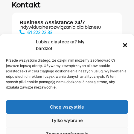
Kontakt
Business Assistance 24/7
Indywidualne rozwiązania dla biznesu
61 222 22 33
Lubisz ciasteczka? My
bardzo!
Działania digitalowe:
61 448 20 30
Przede wszystkim dlatego, że dzięki nim możemy zaoferować Ci
jeszcze lepszą ofertę. Używamy zewnętrznych plików cookie
(ciasteczek) w celu ciągłego doskonalenia naszych usług, wyświetlania
odpowiednich reklam i uzyskiwania danych analitycznych. W ten
Salony INEA
Napisz do
sposób pliki cookie pomagają nam udoskonalić naszą stronę, aby
działała zawsze niezawodnie.
nas
Chcę wszystkie
Tylko wybrane
Zobacz preferencje