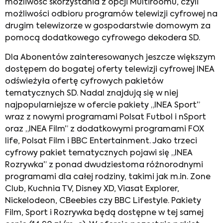
możliwość skorzystania z opcji Multiroomu, czyli
możliwości odbioru programów telewizji cyfrowej na
drugim telewizorze w gospodarstwie domowym za
pomocą dodatkowego cyfrowego dekodera SD.
Dla Abonentów zainteresowanych jeszcze większym
dostępem do bogatej oferty telewizji cyfrowej INEA
odświeżyła ofertę cyfrowych pakietów
tematycznych SD. Nadal znajdują się w niej
najpopularniejsze w ofercie pakiety „INEA Sport”
wraz z nowymi programami Polsat Futbol i nSport
oraz „INEA Film” z dodatkowymi programami FOX
life, Polsat Film i BBC Entertainment. Jako trzeci
cyfrowy pakiet tematycznych pojawi się „INEA
Rozrywka” z ponad dwudziestoma różnorodnymi
programami dla całej rodziny, takimi jak m.in. Zone
Club, Kuchnia TV, Disney XD, Viasat Explorer,
Nickelodeon, CBeebies czy BBC Lifestyle. Pakiety
Film, Sport i Rozrywka będą dostępne w tej samej