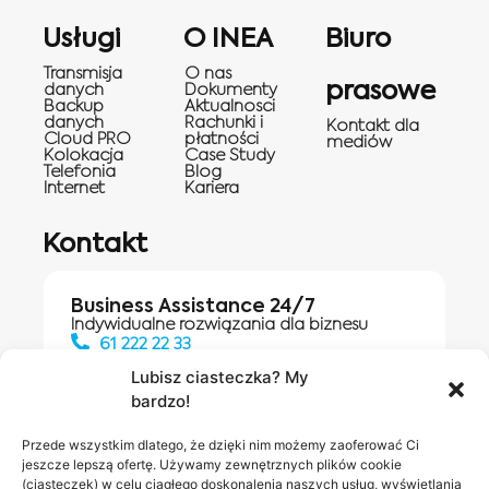
Usługi
O INEA
Biuro
Transmisja
O nas
prasowe
danych
Dokumenty
Backup
Aktualnosci
danych
Rachunki i
Kontakt dla
Cloud PRO
płatności
mediów
Kolokacja
Case Study
Telefonia
Blog
Internet
Kariera
Kontakt
Business Assistance 24/7
Indywidualne rozwiązania dla biznesu
61 222 22 33
Lubisz ciasteczka? My
bardzo!
Działania digitalowe:
61 448 20 30
Przede wszystkim dlatego, że dzięki nim możemy zaoferować Ci
jeszcze lepszą ofertę. Używamy zewnętrznych plików cookie
(ciasteczek) w celu ciągłego doskonalenia naszych usług, wyświetlania