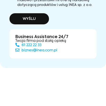
mailowo i przedstawił mi ofertę handlową
dotyczącą produktów i usług INEA sp. z o.o.
WYŚLIJ
Business Assistance 24/7
Twoja firma pod stałą opieką
61 222 22 33
biznes@inea.com.pl