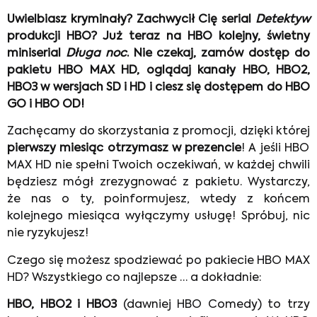
Uwielbiasz kryminały? Zachwycił Cię serial
Detektyw
produkcji HBO? Już teraz na HBO kolejny, świetny
miniserial
Długa noc
. Nie czekaj, zamów dostęp do
pakietu HBO MAX HD, oglądaj kanały HBO, HBO2,
HBO3 w wersjach SD i HD i ciesz się dostępem do HBO
GO i HBO OD!
Zachęcamy do skorzystania z promocji, dzięki której
pierwszy miesiąc otrzymasz w prezencie
! A jeśli HBO
MAX HD nie spełni Twoich oczekiwań, w każdej chwili
będziesz mógł zrezygnować z pakietu. Wystarczy,
że nas o ty, poinformujesz, wtedy z końcem
kolejnego miesiąca wyłączymy usługę! Spróbuj, nic
nie ryzykujesz!
Czego się możesz spodziewać po pakiecie HBO MAX
HD? Wszystkiego co najlepsze … a dokładnie:
HBO, HBO2 i HBO3
(dawniej HBO Comedy) to trzy