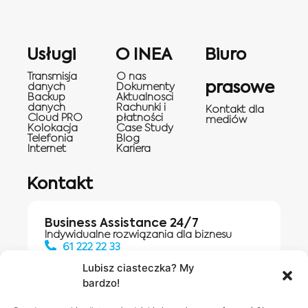
Usługi
O INEA
Biuro
Transmisja
O nas
prasowe
danych
Dokumenty
Backup
Aktualnosci
danych
Rachunki i
Kontakt dla
Cloud PRO
płatności
mediów
Kolokacja
Case Study
Telefonia
Blog
Internet
Kariera
Kontakt
Business Assistance 24/7
Indywidualne rozwiązania dla biznesu
61 222 22 33
Lubisz ciasteczka? My
bardzo!
Działania digitalowe:
61 448 20 30