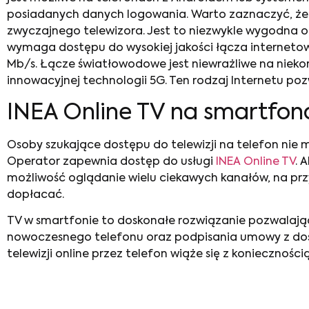
posiadanych danych logowania. Warto zaznaczyć, że d
zwyczajnego telewizora. Jest to niezwykle wygodna op
wymaga dostępu do wysokiej jakości łącza internetowe
Mb/s. Łącze światłowodowe jest niewrażliwe na niekor
innowacyjnej technologii 5G. Ten rodzaj Internetu po
INEA Online TV na smartfon
Osoby szukające dostępu do telewizji na telefon nie 
Operator zapewnia dostęp do usługi
INEA Online TV
. 
możliwość oglądanie wielu ciekawych kanałów, na przy
dopłacać.
TV w smartfonie
to doskonałe rozwiązanie pozwalając
nowoczesnego telefonu oraz podpisania umowy z dos
telewizji online przez telefon wiąże się z konieczno