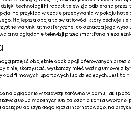
zięki technologii Miracast telewizja odbierana przez 
cja, na przykład w czasie przebywania w pokoju hotelow
go. Najlepsza opcja to światłowód, który cechuje się 
zystne warunki atmosferyczne, co oznacza jego wysoką 
zwala na oglądanie telewizji przez smartfona niezależn
a
mogą przejść obojętnie obok opcji oferowanych przez c
Aby z niej skorzystać, wystarczy mieć ważną umowę z 
kład filmowych, sportowych lub dziecięcych. Jest to n
e na oglądanie w telewizji zarówno w domu, jak i poza 
tawcą usług mobilnych lub założenia konta wybranej
ścią dostępu do szybkiego łącza internetowego, na przy