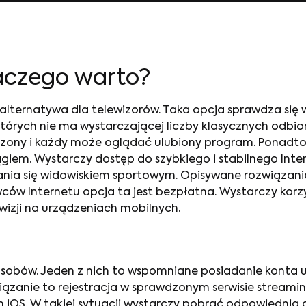
aczego warto?
alternatywa dla telewizorów. Taka opcja sprawdza się
rych nie ma wystarczającej liczby klasycznych odbiorn
zony i każdy może oglądać ulubiony program. Ponadto,
ągiem. Wystarczy dostęp do szybkiego i stabilnego Int
nia się widowiskiem sportowym. Opisywane rozwiązanie
w Internetu opcja ta jest bezpłatna. Wystarczy korzy
wizji na urządzeniach mobilnych.
sobów. Jeden z nich to wspomniane posiadanie konta u 
ązanie to rejestracja w sprawdzonym serwisie streamin
iOS. W takiej sytuacji wystarczy pobrać odpowiednią ap