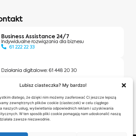
ontakt
Business Assistance 24/7
Indywidualne rozwiązania dla biznesu
61 222 22 33
Działania digitalowe:
61 448 20 30
Lubisz ciasteczka? My bardzo!
Salony INEA
Napisz do nas
stkim dlatego, że dzięki nim możemy zaoferować Ci jeszcze lepszą
wamy zewnętrznych plików cookie (ciasteczek) w celu ciągłego
a naszych usług, wyświetlania odpowiednich reklam i uzyskiwania
itycznych. W ten sposób pliki cookie pomagają nam udoskonalić naszą
 działała zawsze niezawodnie.