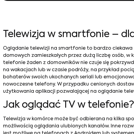
Telewizja w smartfonie
– dl
Oglądanie telewizji na smartfonie
to bardzo ciekawa 
domowych zamieszkałych przez dużą liczbę osób, w któ
telefonie żaden z domowników nie czuje się pokrzywd
na wakacjach lub w czasie podróży, na przykład poci
bohaterów swoich ukochanych seriali lub emocjonowa
nowoczesne telefony. W przypadku cenionych dostawcó
użytkowania aplikacji pozwalającej na oglądanie tele
Jak oglądać TV w telefonie
?
Telewizja w komórce
może być odbierana na kilka spo
możliwością oglądania ulubionych kanałów. Inne rozwi
jest możliwe na telefonach z Androidem lub systemem 