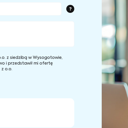
?
.o. z siedzibą w Wysogotowie,
wo i przedstawił mi ofertę
z o.o.