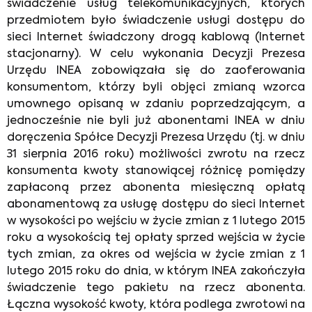
świadczenie usług telekomunikacyjnych, których
przedmiotem było świadczenie usługi dostępu do
sieci Internet świadczony drogą kablową (Internet
stacjonarny). W celu wykonania Decyzji Prezesa
Urzędu INEA zobowiązała się do zaoferowania
konsumentom, którzy byli objęci zmianą wzorca
umownego opisaną w zdaniu poprzedzającym, a
jednocześnie nie byli już abonentami INEA w dniu
doręczenia Spółce Decyzji Prezesa Urzędu (tj. w dniu
31 sierpnia 2016 roku) możliwości zwrotu na rzecz
konsumenta kwoty stanowiącej różnicę pomiędzy
zapłaconą przez abonenta miesięczną opłatą
abonamentową za usługę dostępu do sieci Internet
w wysokości po wejściu w życie zmian z 1 lutego 2015
roku a wysokością tej opłaty sprzed wejścia w życie
tych zmian, za okres od wejścia w życie zmian z 1
lutego 2015 roku do dnia, w którym INEA zakończyła
świadczenie tego pakietu na rzecz abonenta.
Łączna wysokość kwoty, która podlega zwrotowi na