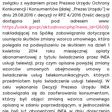
związku z wydaniem przez Prezesa Urzędu Ochrony
Konkurencji i Konsumentów (dalej: „Prezes Urzędu”) w
dniu 29.08.2016 r. decyzji nr RPZ 4/2016 (treść decyzji
dostępna jest pod adresem www:
https://uokik.gov.pl/aktualnosci.php?news_id=12606
)
nakładającej na Spółkę zobowiązania dotyczące
usunięcia skutków zmiany wzorca umownego, która
polegała na podwyższeniu ze skutkiem na dzień 1
kwietnia 2014 roku miesięcznej opłaty
abonamentowej z tytułu świadczenia przez INEA
usługi telewizji, przy czym opisane powyżej zmiany
wzorców umownych obejmowały umowy o
świadczenie usług telekomunikacyjnych, których
przedmiotem było świadczenie usługi telewizji. W
celu wykonania Decyzji Prezesa Urzędu INEA
zobowiązała się do zaoferowania konsumentom,
którzy byli objęci zmianą wzorca umownego
opisaną w zdaniu poprzedzającym, a jednocześnie
nie byli już abonentami INEA w dniu doręczenia