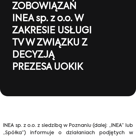
ZOBOWIĄZAŃ
INEA sp. z o.o. W
ZAKRESIE USŁUGI
TV W ZWIĄZKU Z
DECYZJĄ
PREZESA UOKIK
INEA sp. z o.o. z siedzibą w Poznaniu (dalej: „INEA” lub
„Spółka”) informuje o działaniach podjętych w