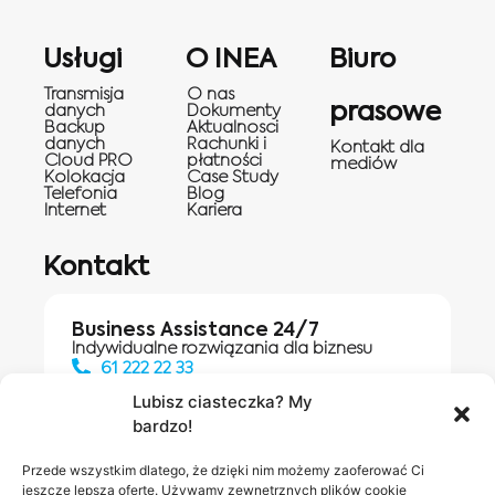
Usługi
O INEA
Biuro
Transmisja
O nas
prasowe
danych
Dokumenty
Backup
Aktualnosci
danych
Rachunki i
Kontakt dla
Cloud PRO
płatności
mediów
Kolokacja
Case Study
Telefonia
Blog
Internet
Kariera
Kontakt
Business Assistance 24/7
Indywidualne rozwiązania dla biznesu
61 222 22 33
Lubisz ciasteczka? My
bardzo!
Działania digitalowe:
61 448 20 30
Przede wszystkim dlatego, że dzięki nim możemy zaoferować Ci
jeszcze lepszą ofertę. Używamy zewnętrznych plików cookie