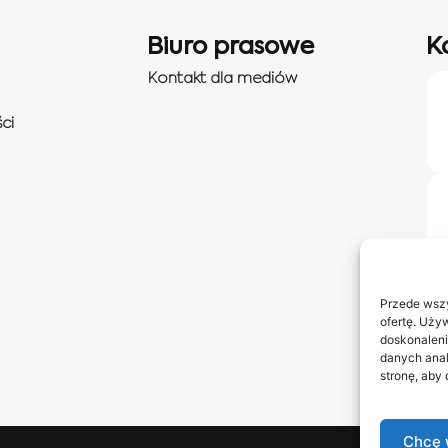
Biuro prasowe
K
Kontakt dla mediów
ci
Przede wszy
ofertę. Uży
doskonaleni
danych anal
stronę, aby
Chcę 