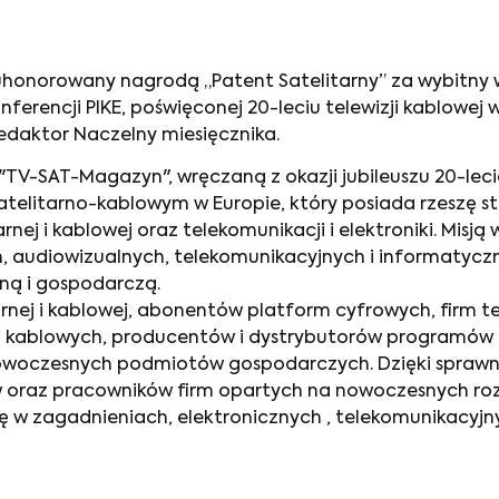
tał uhonorowany nagrodą „Patent Satelitarny” za wybitn
nferencji PIKE, poświęconej 20-leciu telewizji kablowej 
daktor Naczelny miesięcznika.
TV-SAT-Magazyn", wręczaną z okazji jubileuszu 20-leci
telitarno-kablowym w Europie, który posiada rzeszę st
itarnej i kablowej oraz telekomunikacji i elektroniki. 
 audiowizualnych, telekomunikacyjnych i informatyczn
ną i gospodarczą.
arnej i kablowej, abonentów platform cyfrowych, firm t
i kablowych, producentów i dystrybutorów programów t
 nowoczesnych podmiotów gospodarczych. Dzięki spraw
 oraz pracowników firm opartych na nowoczesnych roz
 w zagadnieniach, elektronicznych , telekomunikacyjny