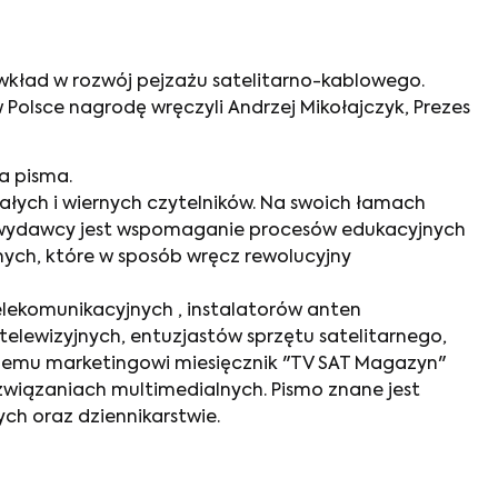
y wkład w rozwój pejzażu satelitarno-kablowego.
w Polsce nagrodę wręczyli Andrzej Mikołajczyk, Prezes
a pisma.
ałych i wiernych czytelników. Na swoich łamach
Misją wydawcy jest wspomaganie procesów edukacyjnych
ych, które w sposób wręcz rewolucyjny
elekomunikacyjnych , instalatorów anten
elewizyjnych, entuzjastów sprzętu satelitarnego,
nemu marketingowi miesięcznik "TV SAT Magazyn"
wiązaniach multimedialnych. Pismo znane jest
ch oraz dziennikarstwie.