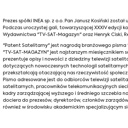
Prezes spółki INEA sp. z o.o. Pan Janusz Kosiński zos
Podczas uroczystej gali, towarzyszącej XXXIV edycji ko
Wydawnictwa "TV-SAT-Magazyn" oraz Henryk Ciski, Re
"Patent Satelitarny" jest nagrodą branżowego pisma "
"TV-SAT-MAGAZYN" jest najstarszym miesięcznikiem sa
prezentuje opisy i nowości z dziedziny telewizji satel
dotyczących nowoczesnych technologii satelitarnych,
przekształcają otaczającą nas rzeczywistość społecz
Pismo adresowane jest do odbiorców telewizji satelit
satelitarnych, pracowników telekomunikacyjnych siec
kadry zarządzającej wyższego i średniego szczebla
dociera do prezesów, dyrektorów, członków zarządów
również w środowisku akademickim specjalizującym się