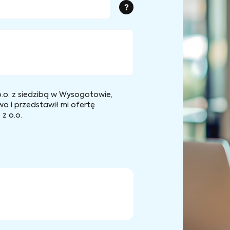
?
.o. z siedzibą w Wysogotowie,
wo i przedstawił mi ofertę
z o.o.