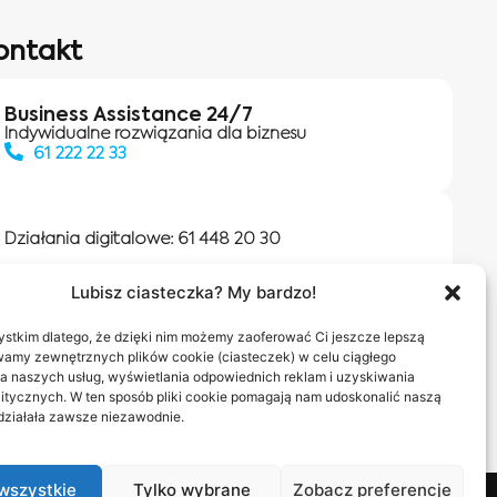
ontakt
Business Assistance 24/7
Indywidualne rozwiązania dla biznesu
61 222 22 33
Działania digitalowe:
61 448 20 30
Lubisz ciasteczka? My bardzo!
Salony INEA
Napisz do nas
stkim dlatego, że dzięki nim możemy zaoferować Ci jeszcze lepszą
wamy zewnętrznych plików cookie (ciasteczek) w celu ciągłego
a naszych usług, wyświetlania odpowiednich reklam i uzyskiwania
itycznych. W ten sposób pliki cookie pomagają nam udoskonalić naszą
 działała zawsze niezawodnie.
wszystkie
Tylko wybrane
Zobacz preferencje