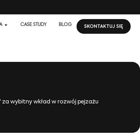
A
CASE STUDY
BLOG
SKONTAKTUJ SIĘ
y” za wybitny wkład w rozwój pejzażu