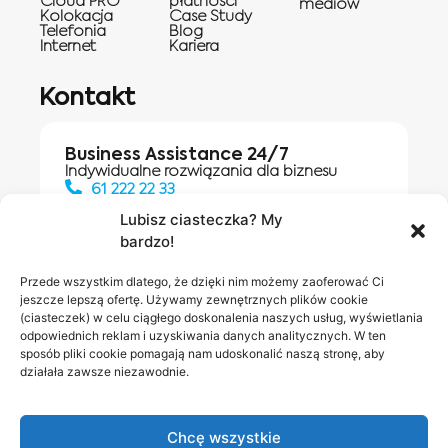
Cloud PRO
płatności
mediów
Kolokacja
Case Study
Telefonia
Blog
Internet
Kariera
Kontakt
Business Assistance 24/7
Indywidualne rozwiązania dla biznesu
61 222 22 33
Lubisz ciasteczka? My
bardzo!
Działania digitalowe:
61 448 20 30
Przede wszystkim dlatego, że dzięki nim możemy zaoferować Ci
jeszcze lepszą ofertę. Używamy zewnętrznych plików cookie
(ciasteczek) w celu ciągłego doskonalenia naszych usług, wyświetlania
odpowiednich reklam i uzyskiwania danych analitycznych. W ten
Salony INEA
Napisz do
sposób pliki cookie pomagają nam udoskonalić naszą stronę, aby
działała zawsze niezawodnie.
nas
Chcę wszystkie