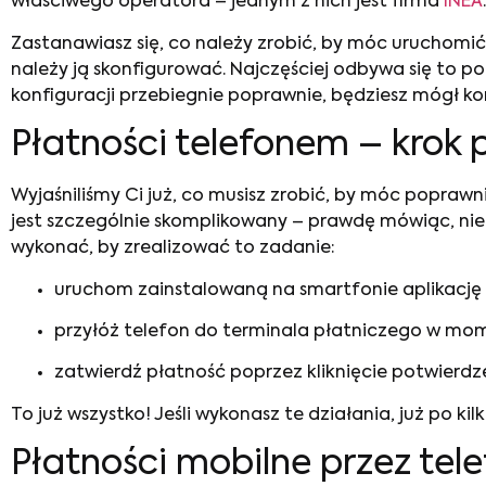
właściwego operatora – jednym z nich jest firma
INEA
.
Zastanawiasz się, co należy zrobić, by móc uruchomi
należy ją skonfigurować. Najczęściej odbywa się to po
konfiguracji przebiegnie poprawnie, będziesz mógł ko
Płatności telefonem – krok 
Wyjaśniliśmy Ci już, co musisz zrobić, by móc poprawn
jest szczególnie skomplikowany – prawdę mówiąc, nie
wykonać, by zrealizować to zadanie:
uruchom zainstalowaną na smartfonie aplikację 
przyłóż telefon do terminala płatniczego w mom
zatwierdź płatność poprzez kliknięcie potwierdzen
To już wszystko! Jeśli wykonasz te działania, już po ki
Płatności mobilne przez tel