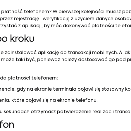
ć płatność telefonem? W pierwszej kolejności musisz p
przez rejestrację i weryfikację z użyciem danych osobo
rzystać z aplikacji, by móc dokonywać płatności telef
po kroku
ie zainstalować aplikację do transakcji mobilnych. A j
 może taki być, ponieważ należy dostosować go pod prz
do płatności telefonem;
encie, gdy na ekranie terminala pojawi się stosowny k
ia, które pojawi się na ekranie telefonu.
lku sekundach otrzymasz potwierdzenie realizacji transak
efon