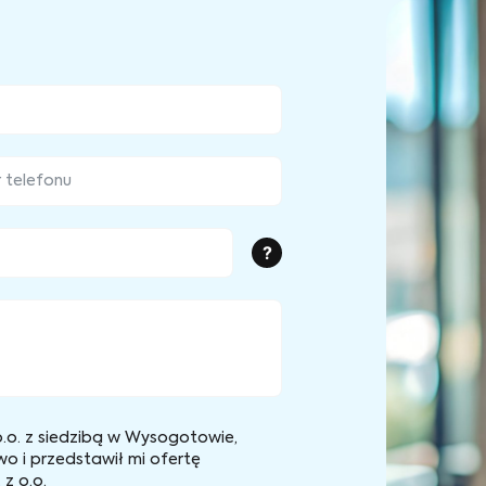
?
.o. z siedzibą w Wysogotowie,
wo i przedstawił mi ofertę
z o.o.