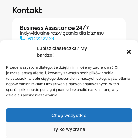
Kontakt
Business Assistance 24/7
Indywidualne rozwiązania dla biznesu
61 222 22 33
Lubisz ciasteczka? My
bardzo!
Działania digitalowe:
61 448 20 30
Przede wszystkim dlatego, że dzięki nim możemy zaoferować Ci
jeszcze lepszą ofertę. Używamy zewnętrznych plików cookie
(ciasteczek) w celu ciągłego doskonalenia naszych usług, wyświetlania
odpowiednich reklam i uzyskiwania danych analitycznych. W ten
Salony INEA
Napisz do
sposób pliki cookie pomagają nam udoskonalić naszą stronę, aby
działała zawsze niezawodnie.
nas
Chcę wszystkie
Tylko wybrane