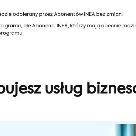
będzie odbierany przez Abonentów INEA bez zmian.
 programu, ale Abonenci INEA, którzy mają obecnie moż
programu.
bujesz usług bizne