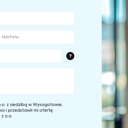
?
.o. z siedzibą w Wysogotowie,
wo i przedstawił mi ofertę
z o.o.