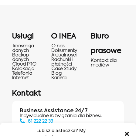
Usługi
O INEA
Biuro
Transmisja
O nas
prasowe
danych
Dokumenty
Backup
Aktualnosci
danych
Rachunki i
Kontakt dla
Cloud PRO
płatności
mediów
Kolokacja
Case Study
Telefonia
Blog
Internet
Kariera
Kontakt
Business Assistance 24/7
Indywidualne rozwiązania dla biznesu
61 222 22 33
Lubisz ciasteczka? My