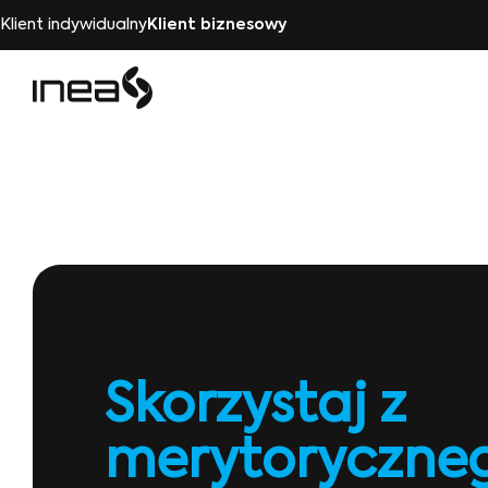
Klient indywidualny
Klient biznesowy
Skorzystaj z
merytoryczne