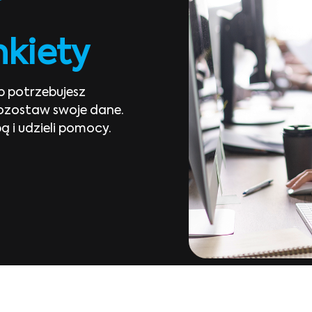
nkiety
b potrzebujesz
ozostaw swoje dane.
ą i udzieli pomocy.