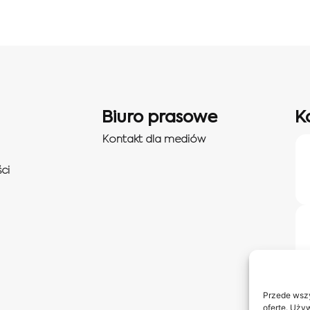
Biuro prasowe
K
Kontakt dla mediów
ci
Przede wszy
ofertę. Uży