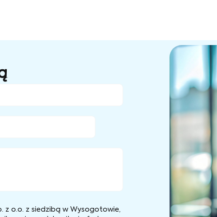
ą
 z o.o. z siedzibą w Wysogotowie,