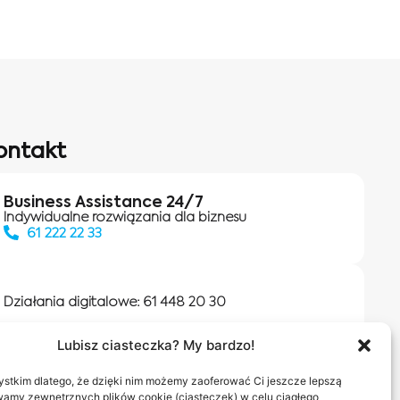
ontakt
Business Assistance 24/7
Indywidualne rozwiązania dla biznesu
61 222 22 33
Działania digitalowe:
61 448 20 30
Lubisz ciasteczka? My bardzo!
Salony INEA
Napisz do nas
stkim dlatego, że dzięki nim możemy zaoferować Ci jeszcze lepszą
wamy zewnętrznych plików cookie (ciasteczek) w celu ciągłego