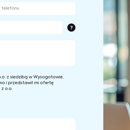
?
.o. z siedzibą w Wysogotowie,
wo i przedstawił mi ofertę
z o.o.