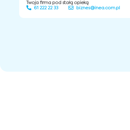
Twoja firma pod stałą opieką
61 222 22 33
biznes@inea.com.pl