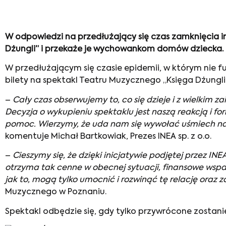
W odpowiedzi na przedłużający się czas zamknięcia ins
Dżungli” i przekaże je wychowankom domów dziecka.
W przedłużającym się czasie epidemii, w którym nie fu
bilety na spektakl Teatru Muzycznego „Księga Dżung
–
Cały czas obserwujemy to, co się dzieje i z wielkim za
Decyzja o wykupieniu spektaklu jest naszą reakcją i fo
pomoc. Wierzymy, że uda nam się wywołać uśmiech na t
komentuje Michał Bartkowiak, Prezes INEA sp. z o.o.
–
Cieszymy się, że dzięki inicjatywie podjętej przez I
otrzyma tak cenne w obecnej sytuacji, finansowe wspar
jak to, mogą tylko umocnić i rozwinąć tę relację oraz
Muzycznego w Poznaniu.
Spektakl odbędzie się, gdy tylko przywrócone zosta