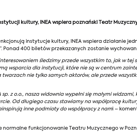
tytucji kultury, INEA wspiera poznański Teatr Muzyczny.
nkcjonują instytucje kultury, INEA wspiera działanie je
li”. Ponad 400 biletów przekazanych zostanie wychow
interesowaniem śledzimy przede wszystkim to, jak w tej syt
rmą wsparcia dla instytucji, które nie są w centrum zaint
warzach nie tylko samych aktorów, ale przede wszystki
NEA sp. z o.o., nasza widownia wypełni się małymi widzam
cie. Od długiego czasu stawiamy na współpracę kultury z
 zainspirują inne podmioty do współpracy z nam
i – komen
nie normalne funkcjonowanie Teatru Muzycznego w Pozn