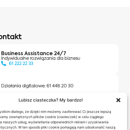
ontakt
Business Assistance 24/7
Indywidualne rozwiązania dla biznesu
61 222 22 33
Działania digitalowe:
61 448 20 30
Lubisz ciasteczka? My bardzo!
Salony INEA
Napisz do nas
stkim dlatego, że dzięki nim możemy zaoferować Ci jeszcze lepszą
wamy zewnętrznych plików cookie (ciasteczek) w celu ciągłego
a naszych usług, wyświetlania odpowiednich reklam i uzyskiwania
itycznych. W ten sposób pliki cookie pomagają nam udoskonalić naszą