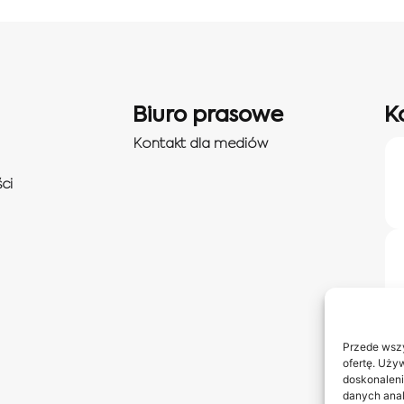
Biuro prasowe
K
Kontakt dla mediów
ci
Przede wszy
ofertę. Uży
doskonaleni
danych anal