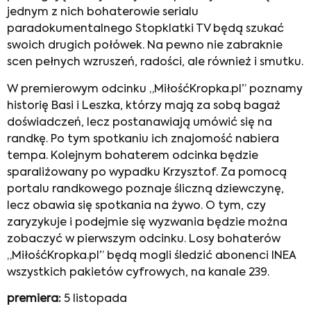
jednym z nich bohaterowie serialu
paradokumentalnego Stopklatki TV będą szukać
swoich drugich połówek. Na pewno nie zabraknie
scen pełnych wzruszeń, radości, ale również i smutku.
W premierowym odcinku „MiłośćKropka.pl” poznamy
historię Basi i Leszka, którzy mają za sobą bagaż
doświadczeń, lecz postanawiają umówić się na
randkę. Po tym spotkaniu ich znajomość nabiera
tempa. Kolejnym bohaterem odcinka będzie
sparaliżowany po wypadku Krzysztof. Za pomocą
portalu randkowego poznaje śliczną dziewczynę,
lecz obawia się spotkania na żywo. O tym, czy
zaryzykuje i podejmie się wyzwania będzie można
zobaczyć w pierwszym odcinku. Losy bohaterów
„MiłośćKropka.pl” będą mogli śledzić abonenci INEA
wszystkich pakietów cyfrowych, na kanale 239.
premiera:
5 listopada