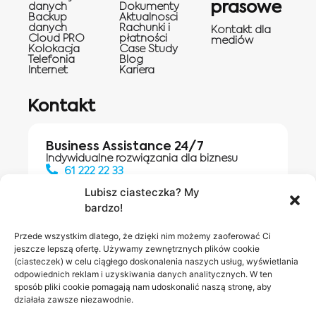
prasowe
danych
Dokumenty
Backup
Aktualnosci
danych
Rachunki i
Kontakt dla
Cloud PRO
płatności
mediów
Kolokacja
Case Study
Telefonia
Blog
Internet
Kariera
Kontakt
Business Assistance 24/7
Indywidualne rozwiązania dla biznesu
61 222 22 33
Lubisz ciasteczka? My
bardzo!
Działania digitalowe:
61 448 20 30
Przede wszystkim dlatego, że dzięki nim możemy zaoferować Ci
jeszcze lepszą ofertę. Używamy zewnętrznych plików cookie
(ciasteczek) w celu ciągłego doskonalenia naszych usług, wyświetlania
odpowiednich reklam i uzyskiwania danych analitycznych. W ten
Salony INEA
Napisz do
sposób pliki cookie pomagają nam udoskonalić naszą stronę, aby
działała zawsze niezawodnie.
nas