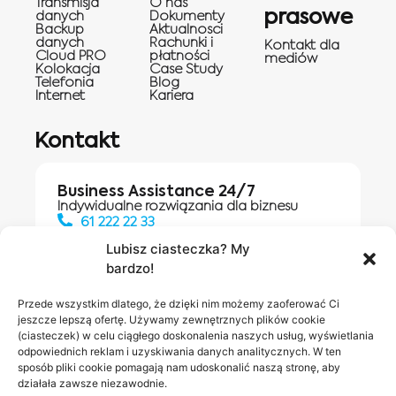
Transmisja
O nas
prasowe
danych
Dokumenty
Backup
Aktualnosci
danych
Rachunki i
Kontakt dla
Cloud PRO
płatności
mediów
Kolokacja
Case Study
Telefonia
Blog
Internet
Kariera
Kontakt
Business Assistance 24/7
Indywidualne rozwiązania dla biznesu
61 222 22 33
Lubisz ciasteczka? My
bardzo!
Działania digitalowe:
61 448 20 30
Przede wszystkim dlatego, że dzięki nim możemy zaoferować Ci
jeszcze lepszą ofertę. Używamy zewnętrznych plików cookie
(ciasteczek) w celu ciągłego doskonalenia naszych usług, wyświetlania
odpowiednich reklam i uzyskiwania danych analitycznych. W ten
Salony INEA
Napisz do
sposób pliki cookie pomagają nam udoskonalić naszą stronę, aby
działała zawsze niezawodnie.
nas