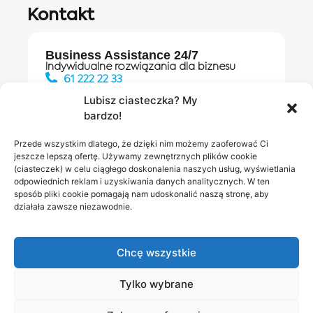
Kontakt
Business Assistance 24/7
Indywidualne rozwiązania dla biznesu
61 222 22 33
Lubisz ciasteczka? My
bardzo!
Działania digitalowe:
61 448 20 30
Przede wszystkim dlatego, że dzięki nim możemy zaoferować Ci
jeszcze lepszą ofertę. Używamy zewnętrznych plików cookie
(ciasteczek) w celu ciągłego doskonalenia naszych usług, wyświetlania
odpowiednich reklam i uzyskiwania danych analitycznych. W ten
Salony INEA
Napisz do
sposób pliki cookie pomagają nam udoskonalić naszą stronę, aby
działała zawsze niezawodnie.
nas
Chcę wszystkie
Tylko wybrane