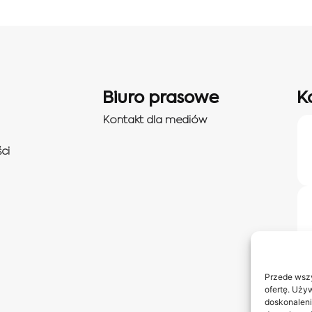
Biuro prasowe
K
Kontakt dla mediów
ci
Przede wszy
ofertę. Uży
doskonaleni