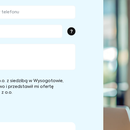
?
.o. z siedzibą w Wysogotowie,
wo i przedstawił mi ofertę
z o.o.