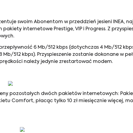
entuje swoim Abonentom w przeddzień jesieni INEA, na
kiety internetowe Prestige, VIP i Progress. Z przyspi
owych.
ł przepływność 6 Mb/512 kbps (dotychczas 4 Mb/512 kbp
8 Mb/512 kbps). Przyspieszenie zostanie dokonane w peł
prędkości należy jedynie zrestartować modem.
eny pozostałych dwóch pakietów internetowych: Pakiet
ietu Comfort, płacąc tylko 10 zł miesięcznie więcej, m