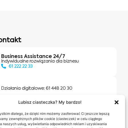
ontakt
Business Assistance 24/7
Indywidualne rozwiązania dla biznesu
61 222 22 33
Działania digitalowe:
61 448 20 30
Lubisz ciasteczka? My bardzo!
Salony INEA
Napisz do nas
stkim dlatego, że dzięki nim możemy zaoferować Ci jeszcze lepszą
wamy zewnętrznych plików cookie (ciasteczek) w celu ciągłego
a naszych usług, wyświetlania odpowiednich reklam i uzyskiwania