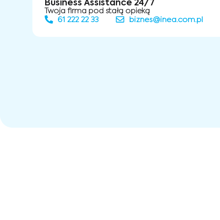
Business Assistance 24/7
Twoja firma pod stałą opieką
61 222 22 33
biznes@inea.com.pl