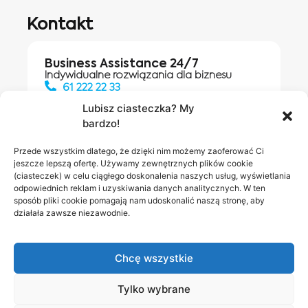
Kontakt
Business Assistance 24/7
Indywidualne rozwiązania dla biznesu
61 222 22 33
Lubisz ciasteczka? My
bardzo!
Działania digitalowe:
61 448 20 30
Przede wszystkim dlatego, że dzięki nim możemy zaoferować Ci
jeszcze lepszą ofertę. Używamy zewnętrznych plików cookie
(ciasteczek) w celu ciągłego doskonalenia naszych usług, wyświetlania
odpowiednich reklam i uzyskiwania danych analitycznych. W ten
Salony INEA
Napisz do
sposób pliki cookie pomagają nam udoskonalić naszą stronę, aby
działała zawsze niezawodnie.
nas
Chcę wszystkie
Tylko wybrane