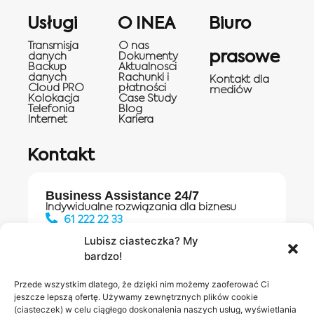
Usługi
O INEA
Biuro
Transmisja
O nas
prasowe
danych
Dokumenty
Backup
Aktualnosci
danych
Rachunki i
Kontakt dla
Cloud PRO
płatności
mediów
Kolokacja
Case Study
Telefonia
Blog
Internet
Kariera
Kontakt
Business Assistance 24/7
Indywidualne rozwiązania dla biznesu
61 222 22 33
Lubisz ciasteczka? My
bardzo!
Działania digitalowe:
61 448 20 30
Przede wszystkim dlatego, że dzięki nim możemy zaoferować Ci
jeszcze lepszą ofertę. Używamy zewnętrznych plików cookie
(ciasteczek) w celu ciągłego doskonalenia naszych usług, wyświetlania