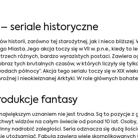
O
– seriale historyczne
 historii, zarówno tej starożytnej, jak i nieco bliższej. 
iasta. Jego akcja toczy się w VII w. p.n.e., kiedy to 
 trzech różnych, bardzo wyrazistych postaci. Zawiera
z tych brutalnych czasów, w których liczyły się tylko 
wodach północy”. Akcja tego serialu toczy się w XIX wi
nej i nieokiełznanej Arktyki. W role głównych bohaterów
rodukcje fantasy
 największym uznaniem nie jest trudna. Są to pozycje z 
hwyt widzów na całym świecie od ponad 10 lat. Osoby, k
inny nadrobić zaległości. Seria odznacza się dużą iloś
się utożsamiać. Fabuła zawiera wiele skomplikowanych w