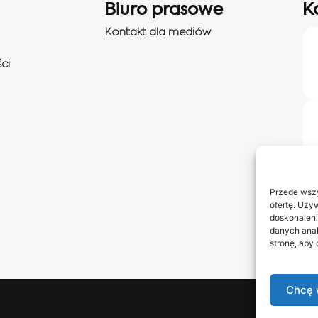
Biuro prasowe
K
Kontakt dla mediów
ci
Przede wszy
ofertę. Uży
doskonaleni
danych anal
stronę, aby
Chcę 
Obserwuj 