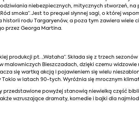
odziwiania niebezpiecznych, mitycznych stworzeń, na 
ód smoka”. Jest to prequel słynnej sagi, o której wspom
na historii rodu Targaryenów, a poza tym zawiera wiele
o przez Georga Martina.
kiej produkcji pt. „Wataha”. Składa się z trzech sezon
a w malowniczych Bieszczadach, dzięki czemu widzowi
a się wartką akcją i pojawieniem się wielu nieszablon
y Tokio w latach 90-tych. Wyróżnia się mrocznym klimat
y przedstawione powyżej stanowią niewielką część bibl
także wzruszające dramaty, komedie i bajki dla najmłod