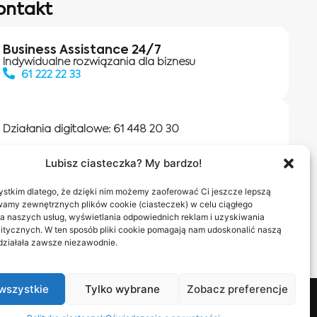
ontakt
Business Assistance 24/7
Indywidualne rozwiązania dla biznesu
61 222 22 33
Działania digitalowe:
61 448 20 30
Lubisz ciasteczka? My bardzo!
Salony INEA
Napisz do nas
stkim dlatego, że dzięki nim możemy zaoferować Ci jeszcze lepszą
wamy zewnętrznych plików cookie (ciasteczek) w celu ciągłego
a naszych usług, wyświetlania odpowiednich reklam i uzyskiwania
itycznych. W ten sposób pliki cookie pomagają nam udoskonalić naszą
 działała zawsze niezawodnie.
wszystkie
Tylko wybrane
Zobacz preferencje
nas