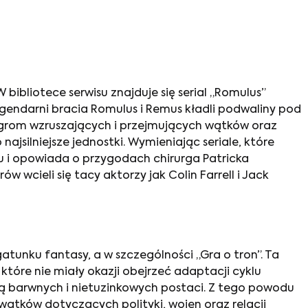
W bibliotece serwisu znajduje się serial „Romulus”
legendarni bracia Romulus i Remus kładli podwaliny pod
 ogrom wzruszających i przejmujących wątków oraz
najsilniejsze jednostki. Wymieniając
seriale, które
eku i opowiada o przygodach chirurga Patricka
 wcieli się tacy aktorzy jak Colin Farrell i Jack
gatunku fantasy, a w szczególności „Gra o tron”. Ta
tóre nie miały okazji obejrzeć adaptacji cyklu
cią barwnych i nietuzinkowych postaci. Z tego powodu
ątków dotyczących polityki, wojen oraz relacji