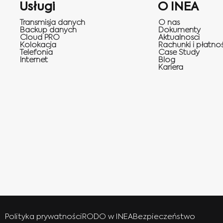
Usługi
O INEA
Transmisja danych
O nas
Backup danych
Dokumenty
Cloud PRO
Aktualnosci
Kolokacja
Rachunki i płatnoś
Telefonia
Case Study
Internet
Blog
Kariera
Polityka prywatności
RODO w INEA
Bezpieczeństwo