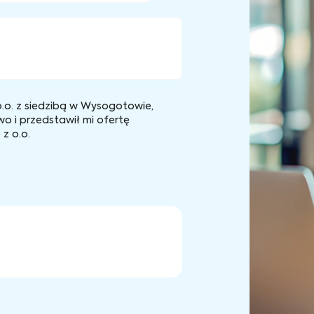
.o. z siedzibą w Wysogotowie,
wo i przedstawił mi ofertę
z o.o.