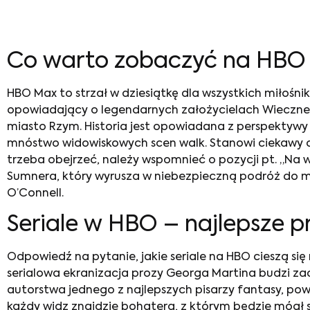
Co warto zobaczyć na HB
HBO Max to strzał w dziesiątkę dla wszystkich miłośników
opowiadający o legendarnych założycielach Wiecznego M
miasto Rzym. Historia jest opowiadana z perspektywy
mnóstwo widowiskowych scen walk. Stanowi ciekawy obra
trzeba obejrzeć
, należy wspomnieć o pozycji pt. „Na 
Sumnera, który wyrusza w niebezpieczną podróż do mroź
O’Connell.
Seriale w HBO
– najlepsze p
Odpowiedź na pytanie,
jakie seriale na HBO
cieszą się
serialowa ekranizacja prozy Georga Martina budzi zac
autorstwa jednego z najlepszych pisarzy fantasy, pow
każdy widz znajdzie bohatera, z którym będzie mógł 