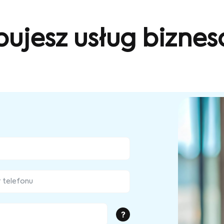
bujesz usług bizne
?