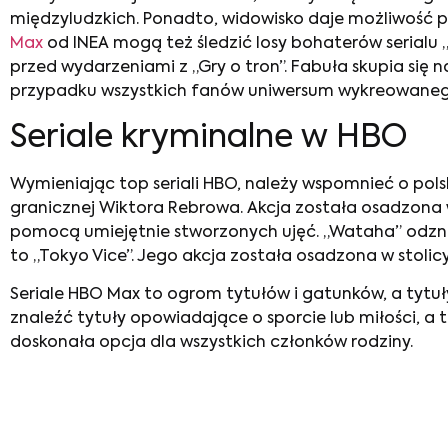
międzyludzkich. Ponadto, widowisko daje możliwość p
Max
od INEA mogą też śledzić losy bohaterów serialu „R
przed wydarzeniami z „Gry o tron”. Fabuła skupia się 
przypadku wszystkich fanów uniwersum wykreowaneg
Seriale kryminalne w HBO
Wymieniając
top seriali HBO
, należy wspomnieć o pols
granicznej Wiktora Rebrowa. Akcja została osadzon
pomocą umiejętnie stworzonych ujęć. „Wataha” odznacz
to „Tokyo Vice”. Jego akcja została osadzona w stolic
Seriale HBO
Max to ogrom tytułów i gatunków, a tytuł
znaleźć tytuły opowiadające o sporcie lub miłości, a 
doskonała opcja dla wszystkich członków rodziny.