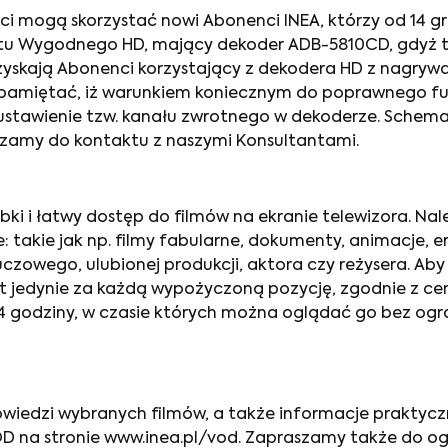
ości mogą skorzystać nowi Abonenci INEA, którzy od 14 gr
tu Wygodnego HD, mający dekoder ADB-5810CD, gdyż te
skają Abonenci korzystający z dekodera HD z nagrywark
y pamiętać, iż warunkiem koniecznym do poprawnego f
tawienie tzw. kanału zwrotnego w dekoderze. Schemat 
zamy do kontaktu z naszymi Konsultantami.
bki i łatwy dostęp do filmów na ekranie telewizora. Nale
takie jak np. filmy fabularne, dokumenty, animacje, e
zowego, ulubionej produkcji, aktora czy reżysera. Aby 
 jedynie za każdą wypożyczoną pozycję, zgodnie z cen
 godziny, w czasie których można oglądać go bez ogra
iedzi wybranych filmów, a także informacje praktyczne
 VOD na stronie www.inea.pl/vod. Zapraszamy także do