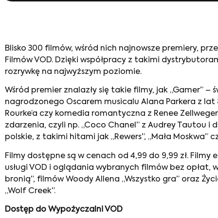
Blisko 300 filmów, wśród nich najnowsze premiery, pr
Filmów VOD. Dzięki współpracy z takimi dystrybutoram
rozrywkę na najwyższym poziomie.
Wśród premier znalazły się takie filmy, jak „Gamer” – 
nagrodzonego Oscarem musicalu Alana Parkera z lat 
Rourke’a czy komedia romantyczna z Renee Zellweger 
zdarzenia, czyli np. „Coco Chanel” z Audrey Tautou 
polskie, z takimi hitami jak „Rewers”, „Mała Moskwa” c
Filmy dostępne są w cenach od 4,99 do 9,99 zł. Filmy 
usługi VOD i oglądania wybranych filmów bez opłat, wśr
bronią”, filmów Woody Allena „Wszystko gra” oraz Życie
„Wolf Creek”.
Dostęp do Wypożyczalni VOD