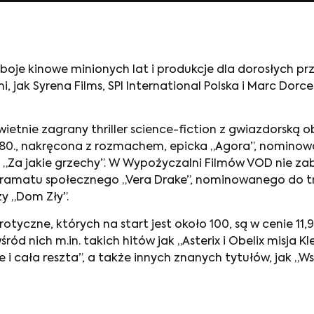
zeboje kinowe minionych lat i produkcje dla dorosłych 
i, jak Syrena Films, SPI International Polska i Marc 
świetnie zagrany thriller science-fiction z gwiazdorską 
80., nakręcona z rozmachem, epicka „Agora”, nominowa
„Za jakie grzechy”. W Wypożyczalni Filmów VOD nie za
i dramatu społecznego „Vera Drake”, nominowanego do 
zy „Dom Zły”.
erotyczne, których na start jest około 100, są w cenie 
ód nich m.in. takich hitów jak „Asterix i Obelix misja K
 i cała reszta”, a także innych znanych tytułów, jak „W