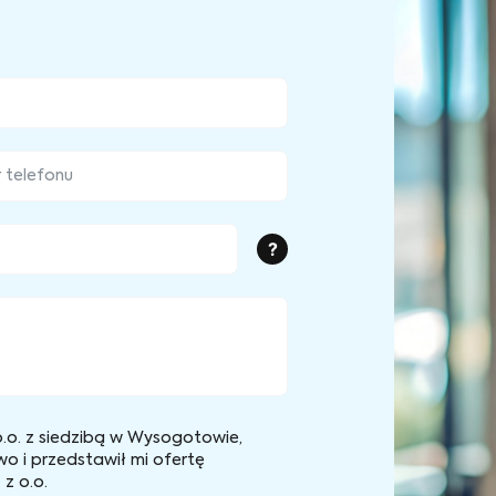
?
.o. z siedzibą w Wysogotowie,
wo i przedstawił mi ofertę
z o.o.