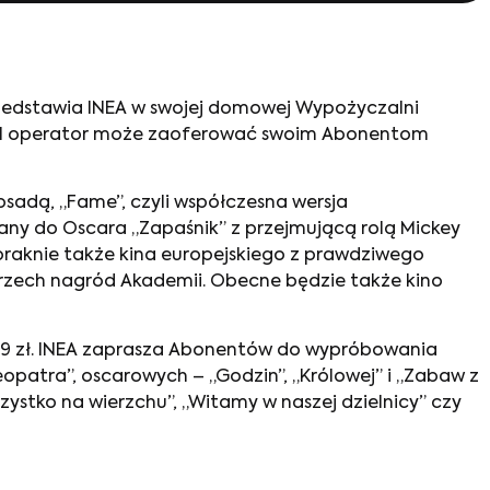
przedstawia INEA w swojej domowej Wypożyczalni
Dorcel operator może zaoferować swoim Abonentom
obsadą, „Fame”, czyli współczesna wersja
ny do Oscara „Zapaśnik” z przejmującą rolą Mickey
braknie także kina europejskiego z prawdziwego
trzech nagród Akademii. Obecne będzie także kino
11,99 zł. INEA zaprasza Abonentów do wypróbowania
leopatra”, oscarowych – „Godzin”, „Królowej” i „Zabaw z
szystko na wierzchu”, „Witamy w naszej dzielnicy” czy