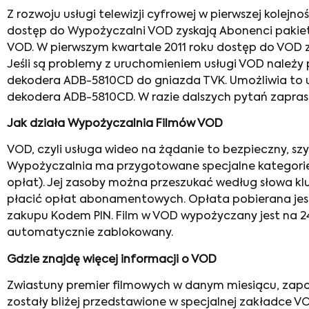
Z rozwoju usługi telewizji cyfrowej w pierwszej kolejn
dostęp do Wypożyczalni VOD zyskają Abonenci pakie
VOD. W pierwszym kwartale 2011 roku dostęp do VOD zy
Jeśli są problemy z uruchomieniem usługi VOD należ
dekodera ADB-5810CD do gniazda TVK. Umożliwia to us
dekodera ADB-5810CD. W razie dalszych pytań zapras
Jak działa Wypożyczalnia Filmów VOD
VOD, czyli usługa wideo na żądanie to bezpieczny, szy
Wypożyczalnia ma przygotowane specjalne kategorie: 
opłat). Jej zasoby można przeszukać według słowa kluc
płacić opłat abonamentowych. Opłata pobierana jest
zakupu Kodem PIN. Film w VOD wypożyczany jest na 24
automatycznie zablokowany.
Gdzie znajdę więcej informacji o VOD
Zwiastuny premier filmowych w danym miesiącu, zapow
zostały bliżej przedstawione w specjalnej zakładce