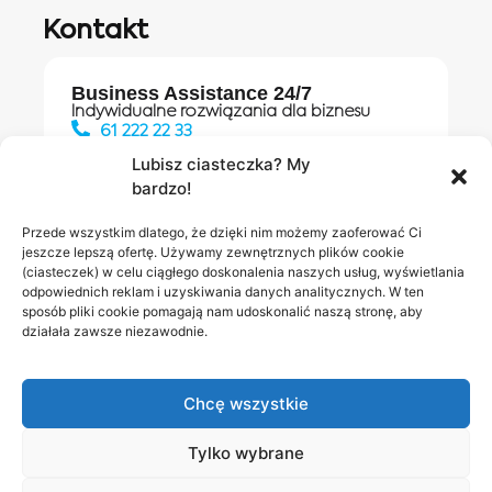
Kontakt
Business Assistance 24/7
Indywidualne rozwiązania dla biznesu
61 222 22 33
Lubisz ciasteczka? My
bardzo!
Działania digitalowe:
61 448 20 30
Przede wszystkim dlatego, że dzięki nim możemy zaoferować Ci
jeszcze lepszą ofertę. Używamy zewnętrznych plików cookie
(ciasteczek) w celu ciągłego doskonalenia naszych usług, wyświetlania
odpowiednich reklam i uzyskiwania danych analitycznych. W ten
Salony INEA
Napisz do
sposób pliki cookie pomagają nam udoskonalić naszą stronę, aby
działała zawsze niezawodnie.
nas
Chcę wszystkie
Tylko wybrane