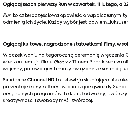
Oglądaj sezon pierwszy Run w czwartek, 11 lutego, o 2
Run
to czteroczęściowa opowieść o współczesnym życiu
odmienią ich życie. Każdy wybór jest bowiem…luksuse
Oglądaj kultowe, nagrodzone statuetkami filmy, w sob
W oczekiwaniu na tegoroczną ceremonię wręczenia O
wieczoru emisja filmu
Gracz
z Timem Robbinsem w rol
wojenny, poruszający tematy związane ze śmiercią, u
Sundance Channel HD
to telewizja skupiająca niezale
prezentuje ikony kultury i wschodzące gwiazdy. Sunda
oryginalnych programów. To kanał odważny, twórczy 
kreatywności i swobody myśli twórczej.