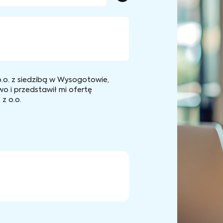
.o. z siedzibą w Wysogotowie,
wo i przedstawił mi ofertę
z o.o.