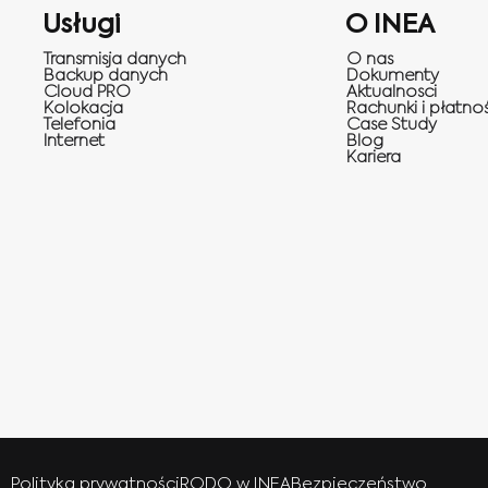
Usługi
O INEA
Transmisja danych
O nas
Backup danych
Dokumenty
Cloud PRO
Aktualnosci
Kolokacja
Rachunki i płatnoś
Telefonia
Case Study
Internet
Blog
Kariera
Polityka prywatności
RODO w INEA
Bezpieczeństwo