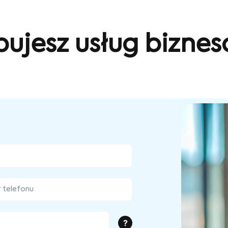
bujesz usług bizne
?