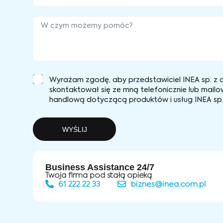
Wyrażam zgodę, aby przedstawiciel INEA sp. z o
skontaktował się ze mną telefonicznie lub mailo
handlową dotyczącą produktów i usług INEA sp. 
WYŚLIJ
Business Assistance 24/7
Twoja firma pod stałą opieką
61 222 22 33
biznes@inea.com.pl