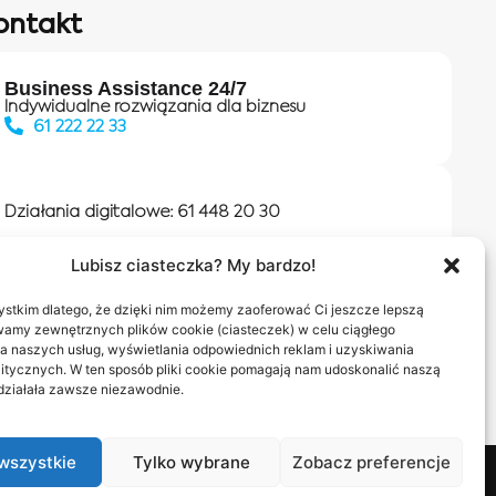
ontakt
Business Assistance 24/7
Indywidualne rozwiązania dla biznesu
61 222 22 33
Działania digitalowe:
61 448 20 30
Lubisz ciasteczka? My bardzo!
Salony INEA
Napisz do nas
stkim dlatego, że dzięki nim możemy zaoferować Ci jeszcze lepszą
wamy zewnętrznych plików cookie (ciasteczek) w celu ciągłego
a naszych usług, wyświetlania odpowiednich reklam i uzyskiwania
itycznych. W ten sposób pliki cookie pomagają nam udoskonalić naszą
 działała zawsze niezawodnie.
wszystkie
Tylko wybrane
Zobacz preferencje
nas