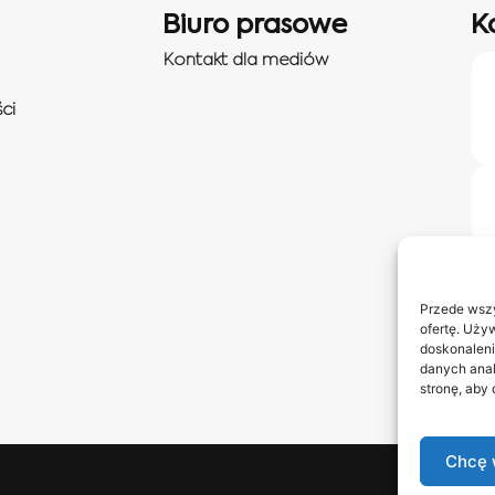
Biuro prasowe
K
Kontakt dla mediów
ci
Przede wszy
ofertę. Uży
doskonaleni
danych anal
stronę, aby
Chcę 
Obserwuj 