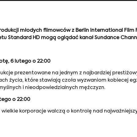
odukcji młodych filmowców z Berlin International Film 
kietu Standard HD mogą oglądać kanał Sundance Chann
botę, 6 lutego o 22:00
kcje prezentowane na jednym z najbardziej prestiżowyc
pach życia, które stawiają czoła wyzwaniom kobiecej egz
omyślnych i nieodpowiedzialnych mężczyzn.
utego o 22:00
 wielkie korporacje walczą o kontrolę nad najważniejs