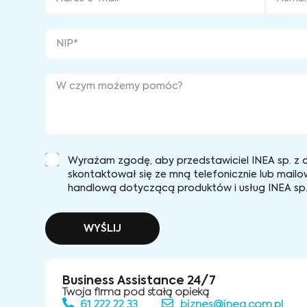
Wyrażam zgodę, aby przedstawiciel INEA sp. z o
skontaktował się ze mną telefonicznie lub mailo
handlową dotyczącą produktów i usług INEA sp. 
WYŚLIJ
Business Assistance 24/7
Twoja firma pod stałą opieką
61 222 22 33
biznes@inea.com.pl