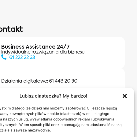
ontakt
Business Assistance 24/7
Indywidualne rozwiązania dla biznesu
61 222 22 33
Działania digitalowe:
61 448 20 30
Lubisz ciasteczka? My bardzo!
Salony INEA
Napisz do nas
stkim dlatego, że dzięki nim możemy zaoferować Ci jeszcze lepszą
wamy zewnętrznych plików cookie (ciasteczek) w celu ciągłego
a naszych usług, wyświetlania odpowiednich reklam i uzyskiwania
itycznych. W ten sposób pliki cookie pomagają nam udoskonalić naszą
 działała zawsze niezawodnie.