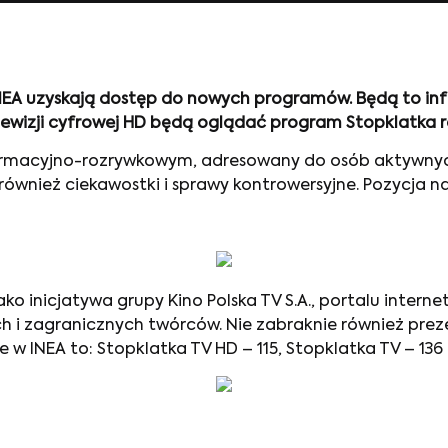
 INEA uzyskają dostęp do nowych programów. Będą to i
ewizji cyfrowej HD będą oglądać program Stopklatka r
nformacyjno-rozrywkowym, adresowany do osób aktywnyc
ównież ciekawostki i sprawy kontrowersyjne. Pozycja na
ako inicjatywa grupy Kino Polska TV S.A., portalu inter
ch i zagranicznych twórców. Nie zabraknie również pre
 w INEA to: Stopklatka TV HD – 115, Stopklatka TV – 136