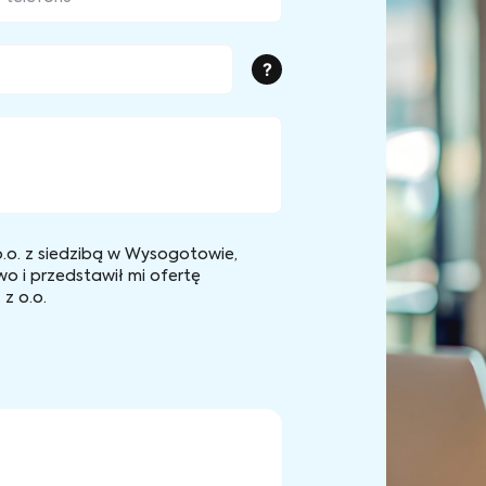
?
.o. z siedzibą w Wysogotowie,
wo i przedstawił mi ofertę
z o.o.