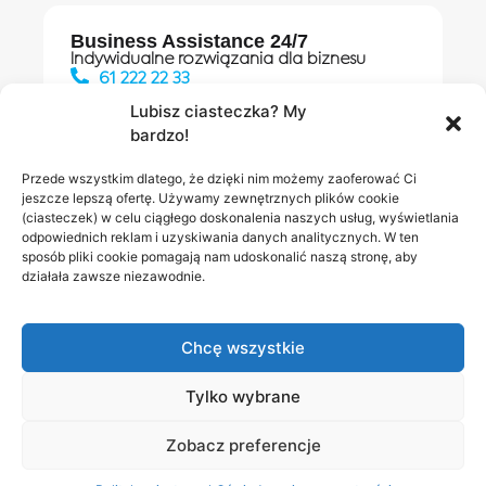
Business Assistance 24/7
Indywidualne rozwiązania dla biznesu
61 222 22 33
Lubisz ciasteczka? My
bardzo!
Działania digitalowe:
61 448 20 30
Przede wszystkim dlatego, że dzięki nim możemy zaoferować Ci
jeszcze lepszą ofertę. Używamy zewnętrznych plików cookie
(ciasteczek) w celu ciągłego doskonalenia naszych usług, wyświetlania
odpowiednich reklam i uzyskiwania danych analitycznych. W ten
Salony INEA
Napisz do
sposób pliki cookie pomagają nam udoskonalić naszą stronę, aby
działała zawsze niezawodnie.
nas
Chcę wszystkie
Tylko wybrane
Zobacz preferencje
Polityka prywatności
RODO w INEA
Bezpieczeństwo